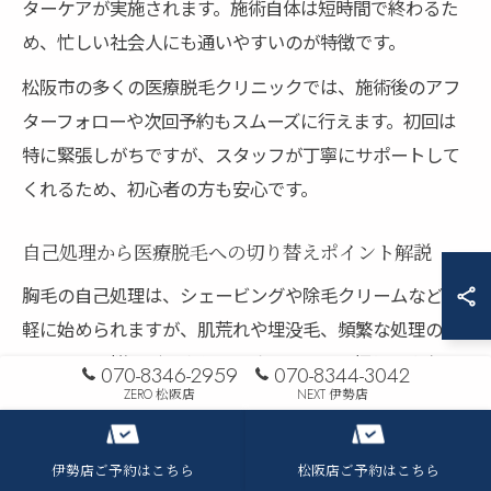
ターケアが実施されます。施術自体は短時間で終わるた
め、忙しい社会人にも通いやすいのが特徴です。
松阪市の多くの医療脱毛クリニックでは、施術後のアフ
ターフォローや次回予約もスムーズに行えます。初回は
特に緊張しがちですが、スタッフが丁寧にサポートして
くれるため、初心者の方も安心です。
自己処理から医療脱毛への切り替えポイント解説
胸毛の自己処理は、シェービングや除毛クリームなど手
軽に始められますが、肌荒れや埋没毛、頻繁な処理の手
間といった悩みがつきものです。こうした煩わしさや肌
070-8346-2959
070-8344-3042
トラブルから解放されたい方には、医療脱毛への切り替
ZERO 松阪店
NEXT 伊勢店
えがおすすめです。
伊勢店ご予約はこちら
松阪店ご予約はこちら
医療脱毛は、自己処理に比べて長期的に毛の再生を抑