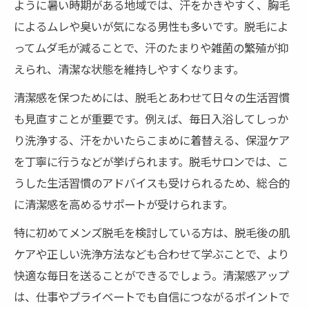
ように暑い時期がある地域では、汗をかきやすく、胸毛
注目のメンズ脱毛で胸毛悩みが解消できる
によるムレや臭いが気になる男性も多いです。脱毛によ
理由
ってムダ毛が減ることで、汗のたまりや雑菌の繁殖が抑
三重県男性の胸毛脱毛に最適な選び方とは
えられ、清潔な状態を維持しやすくなります。
三重県で胸毛脱毛を選ぶ際の重要なポイン
清潔感を保つためには、脱毛とあわせて日々の生活習慣
ト解説
も見直すことが重要です。例えば、毎日入浴してしっか
メンズ脱毛で比較したい効果と施術プラン
り洗浄する、汗をかいたらこまめに着替える、保湿ケア
の違い
を丁寧に行うなどが挙げられます。脱毛サロンでは、こ
医療脱毛とサロン脱毛の選び方と失敗しな
うした生活習慣のアドバイスも受けられるため、総合的
いコツ
に清潔感を高めるサポートが受けられます。
胸毛脱毛で後悔しないためのクリニック選
特に初めてメンズ脱毛を検討している方は、脱毛後の肌
定法
ケアや正しい洗浄方法なども合わせて学ぶことで、より
三重県メンズ脱毛で理想の仕上がりを目指
快適な毎日を送ることができるでしょう。清潔感アップ
す方法
は、仕事やプライベートでも自信につながるポイントで