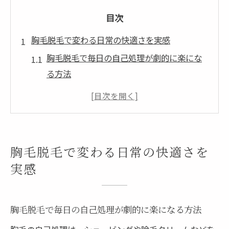
目次
胸毛脱毛で変わる日常の快適さを実感
胸毛脱毛で毎日の自己処理が劇的に楽にな
る方法
脱毛で肌トラブルが減る日常を体感しよう
メンズ脱毛で清潔感を高める生活習慣のポ
イント
三重県の脱毛で胸毛の悩みから解放される
胸毛脱毛で変わる日常の快適さを
理由
実感
胸毛脱毛の効果で薄着の季節も自信を持て
る秘訣
胸毛脱毛で毎日の自己処理が劇的に楽になる方法
メンズ脱毛なら松阪市で新しい自信が生まれる
松阪市で選ばれるメンズ脱毛の信頼できる