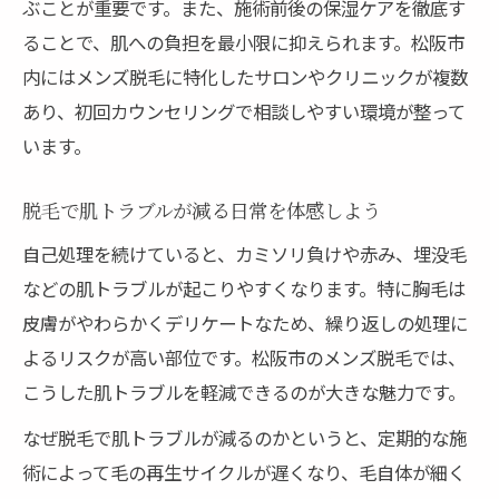
ぶことが重要です。また、施術前後の保湿ケアを徹底す
メンズ脱毛で自己処理の負担を減らす方法
ることで、肌への負担を最小限に抑えられます。松阪市
を解説
内にはメンズ脱毛に特化したサロンやクリニックが複数
三重県で選べる脱毛施術のメリットと選び
あり、初回カウンセリングで相談しやすい環境が整って
方
います。
医療脱毛とサロン脱毛の違いとおすすめ理
由
脱毛で肌トラブルが減る日常を体感しよう
松阪市メンズ脱毛で失敗しない施術プラン
自己処理を続けていると、カミソリ負けや赤み、埋没毛
の選び方
などの肌トラブルが起こりやすくなります。特に胸毛は
医療脱毛で胸毛が薄くなるまでの流れを解説
皮膚がやわらかくデリケートなため、繰り返しの処理に
医療脱毛で胸毛が薄くなるまでの施術回数
よるリスクが高い部位です。松阪市のメンズ脱毛では、
と目安
こうした肌トラブルを軽減できるのが大きな魅力です。
松阪市で受けられる医療脱毛の流れと注意
なぜ脱毛で肌トラブルが減るのかというと、定期的な施
点
術によって毛の再生サイクルが遅くなり、毛自体が細く
胸毛脱毛の効果を高めるための施術前後の