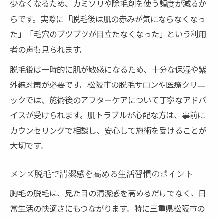
少なくなるため、カミソリや除毛剤を使う頻度が減るか
ケア法
らです。実際に「脱毛後は肌の赤みが気にならなくなっ
メンズ医療脱毛のカウンセリングから施術
た」「毛穴のブツブツが目立たなくなった」という利用
までの流れ
者の声も見られます。
自己処理から医療脱毛への切り替えポイン
脱毛後は一時的に肌が敏感になるため、十分な保湿や紫
ト解説
外線対策が必要です。松阪市の脱毛サロンや医療クリニ
松阪市で話題のメンズ脱毛が注目される理由
ックでは、施術後のアフターケアについて丁寧なアドバ
松阪市でメンズ脱毛が人気な背景とその理
イスが受けられます。肌トラブルが心配な方は、事前に
由
カウンセリングで相談し、安心して施術を受けることが
胸毛脱毛で得られる高い満足度の秘密に迫
大切です。
る
メンズ脱毛で清潔感を高める生活習慣のポイント
三重県メンズ脱毛の口コミや評判の傾向を
紹介
胸毛の脱毛は、見た目の清潔感を高めるだけでなく、日
常生活の快適さにもつながります。特に三重県松阪市の
松阪市の脱毛サロンが選ばれる基準を解説