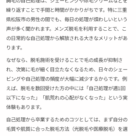
胸毛の自己処理は、シェービングや除毛クリームなどを
特徴とは
繰り返すことで手間と時間がかかりがちです。特に三重
県松阪市の男性の間でも、毎日の処理が煩わしいという
胸毛脱毛で自己肯定感が高まる体験談を紹
声が多く聞かれます。メンズ脱毛を利用することで、こ
介
の日常的な自己処理から解放される大きなメリットがあ
脱毛施術で得られる自信と見た目の変化に
ります。
注目
なぜなら、脱毛施術を受けることで毛の成長が抑制さ
三重県でメンズ脱毛が支持される最新トレ
れ、次第に毛が細く目立たなくなるため、日々のシェー
ンド
ビングや自己処理の頻度が大幅に減少するからです。例
松阪市メンズ脱毛のカウンセリングで不安
えば、脱毛を数回受けた方の中には「自己処理が週1回
を解消
以下になった」「肌荒れの心配がなくなった」という実
自己処理から卒業したい男性におすすめの脱毛
体験もあります。
方法
自己処理から卒業するためのコツとしては、まず自分の
胸毛の自己処理から脱毛で卒業するステッ
毛質や肌質に合った脱毛方法（光脱毛や医療脱毛）を選
プガイド