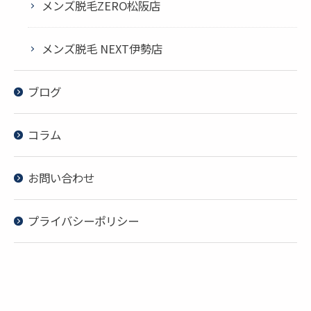
メンズ脱毛ZERO松阪店
メンズ脱毛 NEXT伊勢店
ブログ
コラム
お問い合わせ
プライバシーポリシー