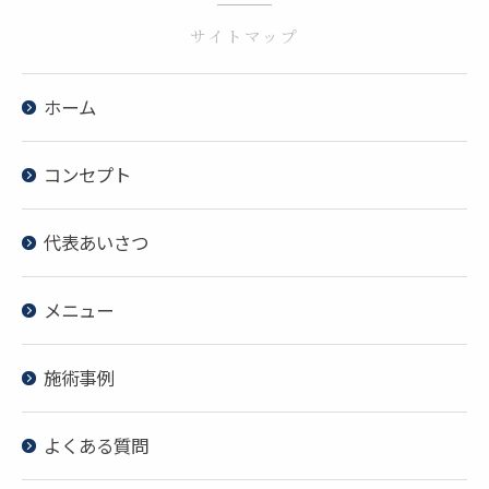
サイトマップ
ホーム
コンセプト
代表あいさつ
メニュー
施術事例
よくある質問