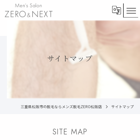
サイトマップ
三重県松阪市の脱毛ならメンズ脱毛ZERO松阪店
サイトマップ
SITE MAP