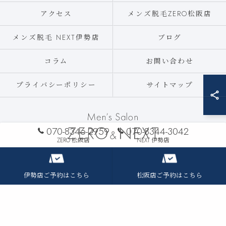
アクセス
メンズ脱毛ZERO松阪店
メンズ脱毛 NEXT伊勢店
ブログ
コラム
お問い合わせ
プライバシーポリシー
サイトマップ
070-8346-2959
070-8344-3042
ZERO 松阪店
NEXT 伊勢店
© 2026 三重県松阪市の脱毛ならメンズ脱毛ZERO松阪店 ALL RIGHTS
RESERVED.
伊勢店ご予約はこちら
松阪店ご予約はこちら