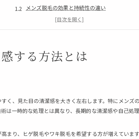
メンズ脱毛の効果と持続性の違い
医療脱毛とサロン脱毛の特徴比較
ワキ脱毛で自己処理不要を目指すコツ
脱毛の回数と仕上がりの関係を解説
実感する方法とは
メンズ脱毛で清潔感を手に入れる極意
脱毛で身だしなみを整える実践法
ヒゲやワキ脱毛の清潔感アップ術
医療脱毛がもたらす印象の変化とは
通いやすさ重視の脱毛店舗選び方
やすく、見た目の清潔感を大きく左右します。特にメンズ
メンズ脱毛で自信がつく理由を紹介
施術は一時的な処理とは異なり、長期的な清潔感や自己処
通う回数の目安や痛み対策のポイントを解説
ワキ脱毛の最適な回数目安を知ろう
が高まり、ヒゲ脱毛やワキ脱毛を希望する方が増えていま