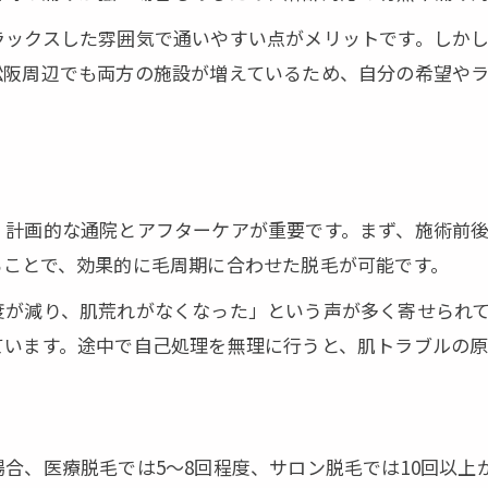
回数と自己処理不要の関係を解説
ラックスした雰囲気で通いやすい点がメリットです。しか
ヒゲやVIO脱毛との違いを比較解説
松阪周辺でも両方の施設が増えているため、自分の希望や
医療脱毛で得られる長期的メリット
この脱毛記事で志摩市の快適な毎日を叶える
脱毛で始まる快適なライフスタイル提案
ワキ・ヒゲ脱毛で得られる自信と変化
、計画的な通院とアフターケアが重要です。まず、施術前
ることで、効果的に毛周期に合わせた脱毛が可能です。
痛みや不安を減らすための最新知識
日常生活が楽になる脱毛の魅力とは
度が減り、肌荒れがなくなった」という声が多く寄せられ
ています。途中で自己処理を無理に行うと、肌トラブルの
脱毛体験から得られたリアルな感想集
合、医療脱毛では5〜8回程度、サロン脱毛では10回以上