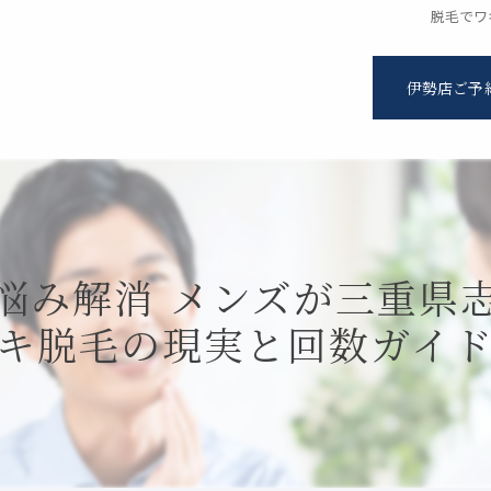
脱毛でワ
伊勢店ご予
悩み解消 メンズが三重県
キ脱毛の現実と回数ガイ