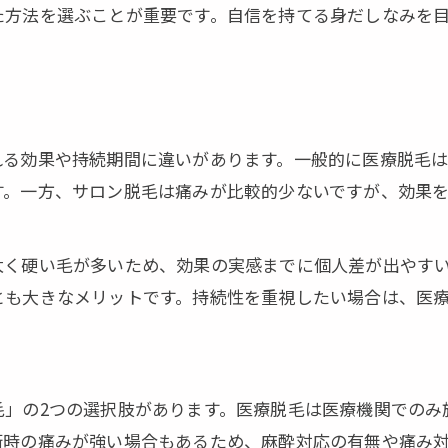
痛みを抑える脱毛の工夫と対策方法
た方法を選ぶことが重要です。自信を持てる身だしなみを
麻酔や施術の負担を減らすポイント
脱毛コース選びで後悔しないために
回数や仕上がりの違いを実例で紹介
仕上がりに差がつく医療脱毛の選び方ガイド
れる効果や持続期間に違いがあります。一般的に医療脱毛
医療脱毛で選ぶべき重要ポイント
す。一方、サロン脱毛は痛みが比較的少ないですが、効果
料金や通いやすさの比較基準を解説
施術スタッフや個室環境も重要な理由
太く硬い毛が多いため、効果の実感までに個人差が出やす
とも大きなメリットです。持続性を重視したい場合は、医
追加費用やアフターケアの確認方法
ワキ脱毛以外の部位との比較ポイント
自己処理不要に近づくための脱毛知識まとめ
自己処理卒業のために知るべき脱毛効果
毛」の2つの選択肢があります。医療脱毛は医療機関でのみ
術時の痛みが強い場合もあるため、麻酔対応の有無や痛み
メンズ脱毛で楽になる日常の変化とは