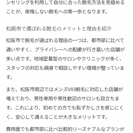
理由
ンセリングを利用して自分に合った脱毛方法を見極める
ことが、後悔しない脱毛への第一歩となります。
脱毛の恥ずかしさを軽減する配慮と環境に
注目
松阪市で選ばれる脱毛のメリットと理由を紹介
男性スタッフ対応の安心感とプライバシー
松阪市で脱毛が選ばれる理由の一つは、都市部に比べて
確保
通いやすく、プライバシーへの配慮が行き届いた店舗が
完全個室が整った脱毛施設の選び方とメリ
多い点です。地域密着型のサロンやクリニックが多く、
ット
スタッフの対応も親身で相談しやすい環境が整っていま
メンズVIO脱毛で感じる不安とその解消法を
す。
解説
また、松阪市周辺ではメンズVIO脱毛に対応した店舗が
脱毛施術時のリラックス方法と実際の体験
増えており、男性専用や男性歓迎のサロンも目立ちま
談紹介
す。これにより、初めての方でも恥ずかしさを感じにく
VIO脱毛を検討するなら知っておきたい注意点と
く、安心して通えることが大きなメリットです。
実感
費用面でも都市部に比べ比較的リーズナブルなプランが
VIO脱毛の注意点とやらないほうがいい理由