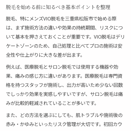
脱毛を始める前に知るべき基本ポイントを整理
三重県松阪市で脱毛効果を実感するための方法
とは
脱毛、特にメンズVIO脱毛を三重県松阪市で始める際
脱毛効果を高めるための適切な施術間隔と
は、まず施術方法の違いや効果の持続期間、リスクにつ
は
いて基本を押さえておくことが重要です。VIO脱毛はデリ
ケートゾーンのため、自己処理と比べてプロの施術は安
メンズVIO脱毛の回数ごとの変化と実感ポイ
全性や仕上がりに大きな差が出ます。
ント
松阪市で効果を感じやすい脱毛プランの選
例えば、医療脱毛とサロン脱毛では使用する機器や効
び方
果、痛みの感じ方に違いがあります。医療脱毛は専門資
格を持つスタッフが施術し、出力が高いため少ない回数
医療脱毛とサロン脱毛の効果的な違いを比
でしっかり効果を実感しやすいですが、サロン脱毛は痛
較
みが比較的軽減されていることが多いです。
自己処理と脱毛の効果の違いを分かりやす
く解説
また、どの方法を選ぶにしても、肌トラブルや施術後の
恥ずかしさを感じやすいメンズ脱毛でも安心な
赤み・かゆみといったリスク管理が大切です。初回カウ