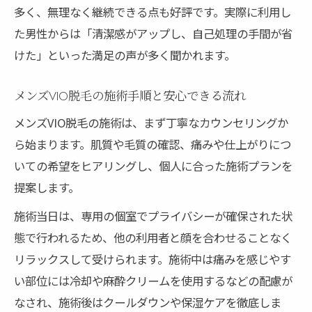
多く、無理なく継続できる点も好評です。実際に利用し
を解説
た男性からは「清潔感がアップし、自己処理の手間が省
脱毛前後に気をつけるべき生活習慣とポイ
けた」といった満足の声が多く聞かれます。
ント
VIO脱毛の肌トラブル対策とケア方法につい
メンズVIO脱毛の施術手順と安心できる流れ
て
メンズVIO脱毛の施術は、まず丁寧なカウンセリングか
施術中の痛みや違和感を軽減するテクニッ
ら始まります。肌質や毛質の確認、痛みや仕上がりにつ
ク
いての希望をヒアリングし、個人に合った施術プランを
実感できるVIO脱毛の効果とその持続性を紹
提案します。
介
施術当日は、専用の個室でプライバシーが確保された状
自分らしい清潔感を手に入れる脱毛のメリット
態で行われるため、他の利用者と顔を合わせることなく
まとめ
リラックスして受けられます。施術中は痛みを感じやす
脱毛で叶える快適なライフスタイルの実現
い部位には冷却や麻酔クリームを使用するなどの配慮が
方法
なされ、施術後はクールダウンや保湿ケアを徹底しま