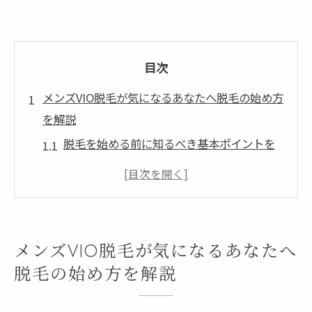
目次
メンズVIO脱毛が気になるあなたへ脱毛の始め方
を解説
脱毛を始める前に知るべき基本ポイントを
整理
松阪市で選ばれる脱毛のメリットと理由を
紹介
メンズVIO脱毛の施術手順と安心できる流れ
メンズVIO脱毛が気になるあなたへ
脱毛に関する疑問や不安を解消するコツを
脱毛の始め方を解説
解説
脱毛初心者が押さえるべきVIO脱毛の選び方