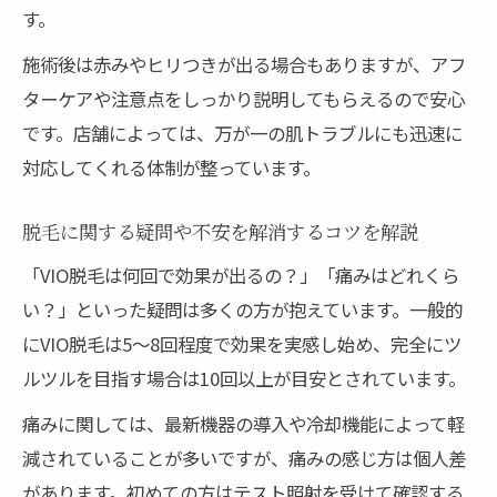
自己処理と比較した脱毛のメリットを徹底
す。
解説
施術後は赤みやヒリつきが出る場合もありますが、アフ
清潔感アップを実感できるVIO脱毛の魅力と
ターケアや注意点をしっかり説明してもらえるので安心
は
です。店舗によっては、万が一の肌トラブルにも迅速に
脱毛で得られる心理的な安心感と自信の変
対応してくれる体制が整っています。
化
メンズ脱毛が与える好印象と生活の変化を
脱毛に関する疑問や不安を解消するコツを解説
紹介
「VIO脱毛は何回で効果が出るの？」「痛みはどれくら
松阪市周辺で脱毛を始める前に知るべきポイン
い？」といった疑問は多くの方が抱えています。一般的
ト
にVIO脱毛は5〜8回程度で効果を実感し始め、完全にツ
松阪市で脱毛を始める際のサロン選びのコ
ルツルを目指す場合は10回以上が目安とされています。
ツ
痛みに関しては、最新機器の導入や冷却機能によって軽
医療脱毛とサロン脱毛の料金や特徴を比較
減されていることが多いですが、痛みの感じ方は個人差
解説
があります。初めての方はテスト照射を受けて確認する