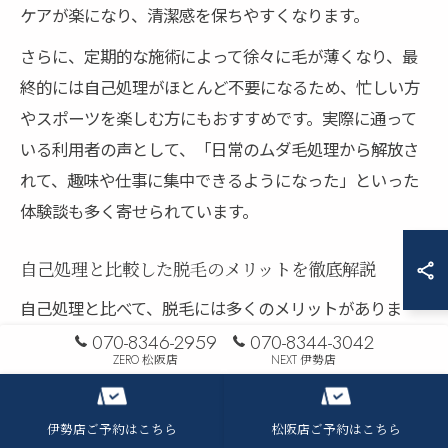
ケアが楽になり、清潔感を保ちやすくなります。
さらに、定期的な施術によって徐々に毛が薄くなり、最
終的には自己処理がほとんど不要になるため、忙しい方
やスポーツを楽しむ方にもおすすめです。実際に通って
いる利用者の声として、「日常のムダ毛処理から解放さ
れて、趣味や仕事に集中できるようになった」といった
体験談も多く寄せられています。
自己処理と比較した脱毛のメリットを徹底解説
自己処理と比べて、脱毛には多くのメリットがありま
す。まず、自己処理はカミソリや除毛クリームを使うた
070-8346-2959
070-8344-3042
ZERO 松阪店
NEXT 伊勢店
め、肌への負担が大きく、繰り返すことで肌荒れや色素
沈着の原因にもなりやすいです。
伊勢店ご予約はこちら
松阪店ご予約はこちら
一方、専門サロンや医療脱毛クリニックで行う脱毛は、