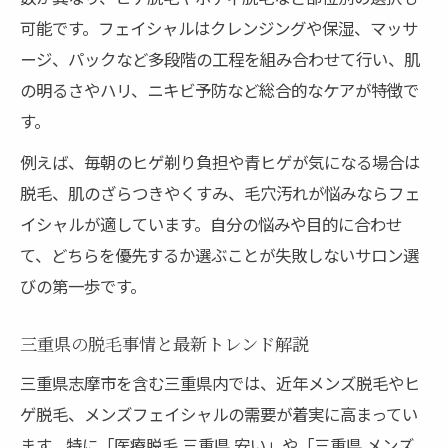
る違い
可能です。フェイシャルはクレンジングや保湿、マッサ
脱毛とフェイシャルの効果を実体験から解
ージ、パックなど多段階の工程を組み合わせて行い、肌
説
の明るさやハリ、ニキビ予防など総合的なケアが特徴で
メンズ脱毛で得られる清潔感と肌質改善の
す。
違い
例えば、毎朝のヒゲ剃り負担や青ヒゲが気になる場合は
ヒゲ脱毛とフェイシャルの選び方と特徴
脱毛、肌のざらつきやくすみ、毛穴汚れが悩みならフェ
三重県で人気の脱毛施術と効果の見極め方
イシャルが適しています。自分の悩みや目的に合わせ
脱毛後のアフターケアとフェイシャルの重
て、どちらを優先するか選ぶことが失敗しないサロン選
要性
びの第一歩です。
自分に合う脱毛とフェイシャルを見極める方法
脱毛選びで失敗しないための見極め方
三重県の脱毛事情と最新トレンド解説
メンズ脱毛の種類と肌質・毛質別の選択法
三重県志摩市を含む三重県内では、近年メンズ脱毛やヒ
フェイシャル施術と脱毛の相乗効果を解説
ゲ脱毛、メンズフェイシャルの需要が着実に高まってい
ます。特に「医療脱毛 三重県 安い」や「三重県 メンズ
志摩市でおすすめの脱毛基準を知ろう