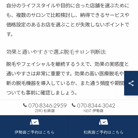
自分のライフスタイルや目的に合った店舗を選ぶために
も、複数のサロンで比較検討し、納得できるサービスや
価格設定のあるお店を選ぶことが失敗しないポイントで
す。
効果と通いやすさで選ぶ脱毛サロン判断法
脱毛やフェイシャルを継続するうえで、効果の実感度と
通いやすさは非常に重要です。効果の高い医療脱毛や最
新の脱毛機器を導入しているか、また通う頻度や期間に
ついても事前に確認しましょう。
070-8346-2959
070-8344-3042
例えば、志摩市周辺では駅近や駐車場完備など、アクセ
ZERO 松阪店
NEXT 伊勢店
スの良さが選ばれる理由となっています。無理なく通い
続けられる環境こそ、脱毛効果を最大限に引き出すポイ
伊勢店ご予約はこちら
松阪店ご予約はこちら
ントです。