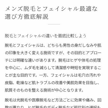
ヒゲ脱毛とメンズ脱毛の効果を知るポイン
メンズ脱毛とフェイシャル最適な
ト
選び方徹底解説
通いやすい脱毛サロンの特徴と選択基準
志摩市で安心して始めるメンズ脱毛の基本知識
脱毛とフェイシャルの違いを徹底比較しよう
志摩市で脱毛を始める際に知るべき基礎知
識
脱毛とフェイシャルは、どちらも男性の身だしなみや肌
の印象を大きく変える施術ですが、その目的とアプロー
メンズ脱毛の施術内容と流れをわかりやす
チには明確な違いがあります。脱毛はヒゲや体毛の処理
く解説
を中心に、ムダ毛を減らして清潔感や時短を実現するこ
医療脱毛とサロン脱毛の違いと選び方のコ
とが主な目的です。一方、フェイシャルは毛穴の汚れや
ツ
皮脂、乾燥など肌トラブルの改善や美肌効果を目指し、
志摩市脱毛のメリットと選ばれる理由とは
肌質そのものを整える施術が中心となります。
料金や効果で比べるメンズ脱毛のポイント
脱毛は光脱毛や医療脱毛など方法ごとに効果や痛み、回
脱毛の効果とメンズフェイシャルを比べて分か
数が異なり、ヒゲ脱毛やボディ脱毛など部位別の選択も