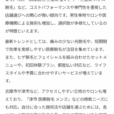
脱毛」など、コストパフォーマンスや専門性を重視した
効果と通いやすさで選ぶ脱毛サロン判断法
店舗選びへの関心が強い傾向です。男性専用サロンや医
医療脱毛とサロン脱毛どちらが自分向きか検証
療機関による施術も増加し、選択肢が多様化しているの
医療脱毛とサロン脱毛の特徴を比較解説
が特徴といえます。
三重県で選ぶべき脱毛方法のポイント整理
最新トレンドとしては、痛みの少ない光脱毛や、短期間
脱毛の痛みや回数の違いを詳しく紹介
で効果を実感しやすい医療脱毛が注目を集めています。
予算や効果から見るおすすめ脱毛プラン
また、ヒゲ脱毛とフェイシャルを組み合わせたセットメ
メンズ脱毛で後悔しないための選択基準
ニューや、初回体験プラン、都度払い対応など、ライフ
理想の肌を目指すなら知っておきたい脱毛のコ
スタイルや予算に合わせやすいサービスが増えていま
ツ
す。
理想の肌へ導く脱毛のポイントを徹底解説
志摩市や津市など、アクセスしやすい立地のサロンも増
脱毛とフェイシャルの組み合わせ効果とは
えており、「津市 医療脱毛 メンズ」などの検索ニーズに
三重県の脱毛サロン活用術と上手な通い方
も対応。自分に合った施術法や店舗を選ぶためには、各