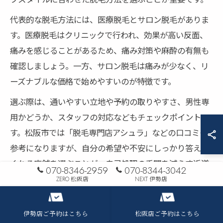
代表的な脱毛方法には、医療脱毛とサロン脱毛がありま
す。医療脱毛はクリニックで行われ、効果が高い反面、
痛みを感じることがあるため、痛み対策や麻酔の有無も
確認しましょう。一方、サロン脱毛は痛みが少なく、リ
ーズナブルな価格で始めやすいのが特徴です。
選ぶ際は、通いやすい立地や予約の取りやすさ、男性専
用かどうか、スタッフの対応などもチェックポイントで
す。松阪市では「脱毛専門店アシュラ」などの口コミも
参考になりますが、自分の希望や不安にしっかり答えて
くれる店舗を選ぶことが、自己処理の手間を減らす近道
070-8346-2959
070-8344-3042
です。
ZERO 松阪店
NEXT 伊勢店
脱毛 松阪市で長く続けやすい方法とコツ
伊勢店ご予約はこちら
松阪店ご予約はこちら