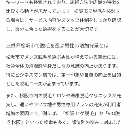
キーワードも検索されており、施術方法や店舗の特徴を
VIO脱毛 松阪で男性が安心して受けるコツ
比較する動きが広がっています。松阪市で脱毛を検討す
松阪市でヒゲ・VIO脱毛を効率よく進める方
る場合は、サービス内容やスタッフ体制をしっかり確認
法
し、自分に合った選択をすることが大切です。
三重県 ヒゲ脱毛 医療脱毛の違いと選び方
松阪市の全身脱毛と部位別プランの選択基
三重県松阪市で脱毛を選ぶ男性の増加背景とは
準
松阪市でメンズ脱毛を選ぶ男性が増えている背景には、
男性向け全身脱毛なら安心できるポイントに注
社会全体の清潔感や身だしなみ意識の向上があります。
目
特にビジネスマン層では、第一印象や自信の向上を目的
メンズ全身脱毛で重視すべき安心ポイント
とした脱毛ニーズが高まっています。
とは
また、松阪市内の脱毛サロンや医療脱毛クリニックが充
松阪市で男性が安心できる脱毛サロンの選
実し、通いやすい立地や男性専用プランの充実が利用者
び方
増加の要因です。例えば、「松阪 ヒゲ脱毛」や「VIO脱
男性スタッフ対応が安心な脱毛 松阪市の魅
毛 松阪」といった検索も多く、部位別の悩みに対応した
力