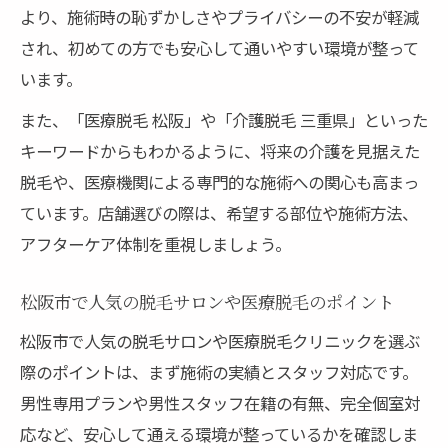
より、施術時の恥ずかしさやプライバシーの不安が軽減
自己処理の負担を減らす松阪市脱毛のコツ
され、初めての方でも安心して通いやすい環境が整って
松阪市で脱毛を始めて悩みを解消する方法
います。
脱毛 松阪市で初心者が失敗しない始め方と
また、「医療脱毛 松阪」や「介護脱毛 三重県」といった
は
キーワードからもわかるように、将来の介護を見据えた
脱毛専門店を利用するメリットと注意点
脱毛や、医療機関による専門的な施術への関心も高まっ
介護脱毛 三重県で注目される理由と活用法
ています。店舗選びの際は、希望する部位や施術方法、
アフターケア体制を重視しましょう。
松阪市で人気の脱毛サロンや医療脱毛のポイント
松阪市で人気の脱毛サロンや医療脱毛クリニックを選ぶ
際のポイントは、まず施術の実績とスタッフ対応です。
男性専用プランや男性スタッフ在籍の有無、完全個室対
応など、安心して通える環境が整っているかを確認しま