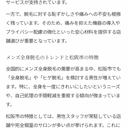
サービスが支持されています。
完全個室や予約制で安心の脱毛環境を紹介
一方で、脱毛に対する恥ずかしさや痛みへの不安も根強
脱毛 松阪市で痛みや恥ずかしさを軽減する
く残っています。そのため、痛みを抑えた機器の導入や
方法
プライバシー配慮の強化といった安心材料を提供する店
松阪市で清潔感を目指すメンズ脱毛の進め方
舗選びが重要となっています。
清潔感アップに役立つ松阪市メンズ脱毛の
実践法
メンズ全身脱毛のトレンドと松阪市の特徴
自己処理の手間を減らす脱毛の選び方を解
全国的にメンズ全身脱毛の需要が高まる中、松阪市でも
説
「全身脱毛」や「ヒゲ脱毛」を検討する男性が増えてい
脱毛 松阪市で長く続けやすい方法とコツ
ます。特に、全身を一度にきれいにしたいというニーズ
や、自己処理の手間軽減を重視する傾向が強まっていま
松阪市でメンズ脱毛を無理なく続けるポイ
す。
ント
松阪市で清潔感を保つための脱毛生活術
松阪市の特徴としては、男性スタッフが常駐している店
舗や完全個室のサロンが多い点が挙げられます。これに
自己処理の悩みを減らす脱毛の始め方を紹介