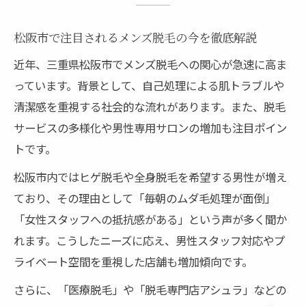
較
松阪市で注目されるメンズ脱毛の今を徹底解説
医療脱毛を選ぶ男性に松阪市で注目の理由
松阪市で医療脱毛を選ぶべき理由とメリッ
近年、三重県松阪市でメンズ脱毛への関心が急速に高ま
ト
っています。背景として、自己処理による肌トラブルや
清潔感を重視する社会的な流れがあります。また、脱毛
医療脱毛とサロン脱毛の違いを松阪市で検
サービスの多様化や男性専用サロンの増加も注目ポイン
証
トです。
三重県松阪市で医療脱毛が支持される背景
とは
松阪市内ではヒゲ脱毛や全身脱毛を希望する男性が増え
ており、その理由として「毎朝のムダ毛処理が面倒」
松阪市の医療脱毛クリニック選びの注意点
「女性スタッフへの抵抗感がある」という声が多く聞か
医療脱毛 三重県 メンズの体験談に学ぶポイ
れます。こうしたニーズに応え、男性スタッフ対応やプ
ント
ライベート空間を重視した店舗も増加傾向です。
ヒゲ脱毛からVIOまで松阪市で始める方法
さらに、「医療脱毛」や「脱毛専門店アシュラ」などの
松阪 ヒゲ脱毛を始める際の基本と注意点