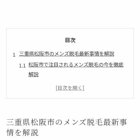
目次
三重県松阪市のメンズ脱毛最新事情を解説
松阪市で注目されるメンズ脱毛の今を徹底
解説
三重県松阪市で脱毛を選ぶ男性の増加背景
とは
メンズ全身脱毛のトレンドと松阪市の特徴
松阪市で人気の脱毛サロンや医療脱毛のポ
三重県松阪市のメンズ脱毛最新事
イント
情を解説
松阪市メンズ脱毛と他地域の違いを徹底比