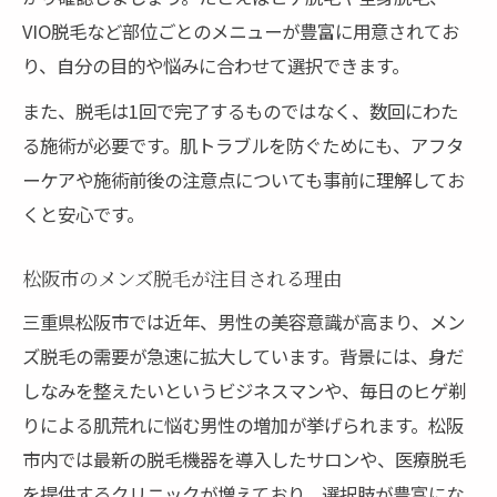
全身脱毛がもたらす快適な毎日の実感
VIO脱毛など部位ごとのメニューが豊富に用意されてお
VIO脱毛の意外なメリットと注意点
り、自分の目的や悩みに合わせて選択できます。
介護脱毛の必要性や将来への備え方
また、脱毛は1回で完了するものではなく、数回にわた
費用と施術の流れからみる松阪男性脱毛の実際
る施術が必要です。肌トラブルを防ぐためにも、アフタ
メンズ脱毛の費用相場と予算の考え方
ーケアや施術前後の注意点についても事前に理解してお
施術の流れとカウンセリングの重要性
くと安心です。
ヒゲ脱毛やVIO脱毛の料金を徹底比較
松阪市のメンズ脱毛が注目される理由
追加費用やセット価格の注意点を解説
三重県松阪市では近年、男性の美容意識が高まり、メン
松阪市でよくある脱毛施術の体験談紹介
ズ脱毛の需要が急速に拡大しています。背景には、身だ
脱毛デビューなら松阪で自分に合う方法を発見
しなみを整えたいというビジネスマンや、毎日のヒゲ剃
初めての脱毛選びで失敗しないコツ
りによる肌荒れに悩む男性の増加が挙げられます。松阪
松阪市で自分に合う脱毛プランの見極め方
市内では最新の脱毛機器を導入したサロンや、医療脱毛
部位や目的に応じた最適な脱毛方法を紹介
を提供するクリニックが増えており、選択肢が豊富にな