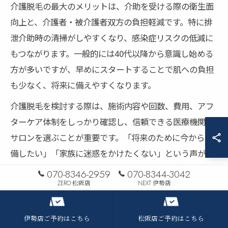
介護脱毛の最大のメリットは、介助を受ける際の衛生面
向上と、介護者・被介護者双方の負担軽減です。特に排
泄介助時の清掃がしやすくなり、感染症リスクの低減に
もつながります。一般的には40代以降から意識し始める
方が多いですが、早めにスタートすることで肌への負担
も少なく、将来に備えやすくなります。
介護脱毛を検討する際は、施術内容や回数、費用、アフ
ターケア体制をしっかり確認し、信頼できる医療機関や
サロンを選ぶことが重要です。「将来のために今から準
備したい」「家族に迷惑をかけたくない」という声が多
く、実際の利用者からも安心感や満足の声が寄せられて
070-8346-2959
070-8344-3042
います。
ZERO 松阪店
NEXT 伊勢店
伊勢店ご予約はこちら
松阪店ご予約はこちら