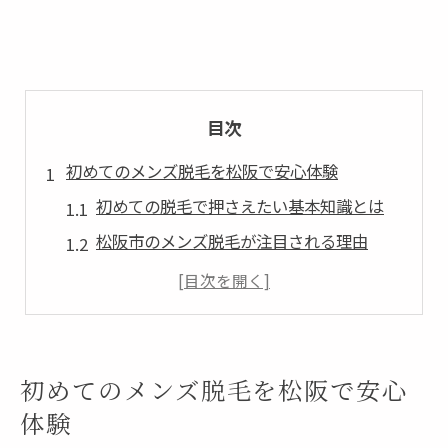
目次
初めてのメンズ脱毛を松阪で安心体験
初めての脱毛で押さえたい基本知識とは
松阪市のメンズ脱毛が注目される理由
脱毛サロンと医療脱毛の安心感の違い
脱毛初心者が感じる不安とその解消方法
メンズ脱毛の流れと当日のポイント紹介
松阪市で男性脱毛を選ぶポイント解説
初めてのメンズ脱毛を松阪で安心
松阪市で脱毛サロン選びに迷わない方法
体験