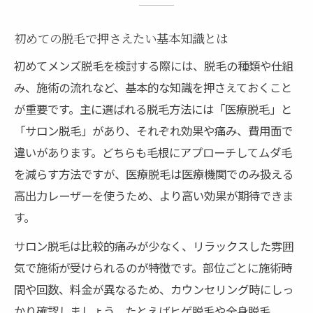
医療脱毛とサロン脱毛の特徴を比較解説
部位別メンズ脱毛のメリットを知ろう
初めての脱毛で押さえたい基本知識とは
脱毛の料金や追加費用を徹底チェック
初めてメンズ脱毛を検討する際には、脱毛の種類や仕組
カウンセリング時に確認すべき脱毛情報
み、施術の流れなど、基本的な知識を押さえておくこと
医療脱毛とサロン脱毛の違いを松阪市で知る
が重要です。主に選ばれる脱毛方法には「医療脱毛」と
松阪市で医療脱毛を選ぶメリットとは
「サロン脱毛」があり、それぞれ効果や痛み、費用面で
サロン脱毛が松阪の男性に人気な理由
違いがあります。どちらも毛根にアプローチしてムダ毛
脱毛効果と通う回数の違いを徹底比較
を減らす方法ですが、医療脱毛は医療機関でのみ扱える
高出力レーザーを使うため、より高い効果が期待できま
痛みやダウンタイムの違いを具体紹介
す。
医療脱毛 松阪とサロンを料金面で分析
サロン脱毛は比較的痛みが少なく、リラックスした雰囲
松阪のメンズ脱毛で清潔感を手に入れる方法
気で施術が受けられるのが特徴です。部位ごとに施術時
脱毛で得られる清潔感と印象アップ効果
間や回数、料金が異なるため、カウンセリング時にしっ
松阪市のヒゲ脱毛が支持される理由
かり確認しましょう。たとえばヒゲ脱毛や全身脱毛、