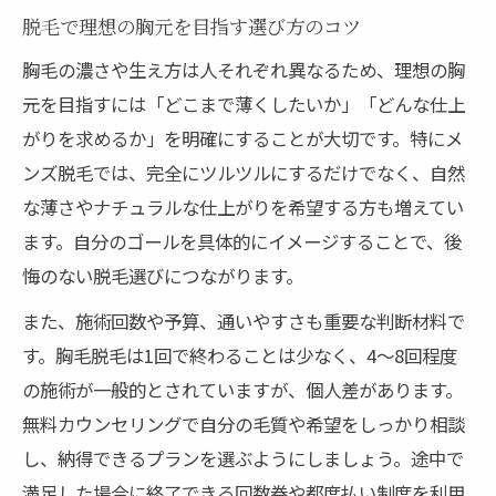
メンズ脱毛が与える自信と快適さの違い
脱毛で理想の胸元を目指す選び方のコツ
脱毛体験者の清潔感向上エピソード紹介
胸毛の濃さや生え方は人それぞれ異なるため、理想の胸
医療脱毛で実感できる見た目の変化とは
元を目指すには「どこまで薄くしたいか」「どんな仕上
自己処理の悩み解消は脱毛で叶うのか
がりを求めるか」を明確にすることが大切です。特にメ
脱毛が自己処理の手間を減らす理由
ンズ脱毛では、完全にツルツルにするだけでなく、自然
胸毛の自己処理と脱毛の違いを比較
な薄さやナチュラルな仕上がりを希望する方も増えてい
脱毛で自己処理の頻度はどれくらい減る？
ます。自分のゴールを具体的にイメージすることで、後
悔のない脱毛選びにつながります。
医療脱毛でムダ毛悩みが軽減する実感
脱毛後の仕上がりがもたらす生活の変化
また、施術回数や予算、通いやすさも重要な判断材料で
す。胸毛脱毛は1回で終わることは少なく、4～8回程度
胸毛脱毛を始める前に知りたい回数目安
の施術が一般的とされていますが、個人差があります。
メンズ胸毛脱毛は何回必要か分かりやすく
無料カウンセリングで自分の毛質や希望をしっかり相談
解説
し、納得できるプランを選ぶようにしましょう。途中で
医療脱毛で効果が出るまでの回数目安とは
満足した場合に終了できる回数券や都度払い制度を利用