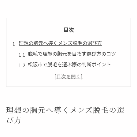
目次
理想の胸元へ導くメンズ脱毛の選び方
脱毛で理想の胸元を目指す選び方のコツ
松阪市で脱毛を選ぶ際の判断ポイント
メンズ脱毛の種類とメリットを徹底比較
医療脱毛とサロン脱毛の違いを知ろう
脱毛 松阪の最新情報を抑えた選択肢
男性が胸毛脱毛で得られる清潔感とは
理想の胸元へ導くメンズ脱毛の選
脱毛で清潔感がアップする理由を解説
び方
胸毛脱毛で印象が変わるポイントとは