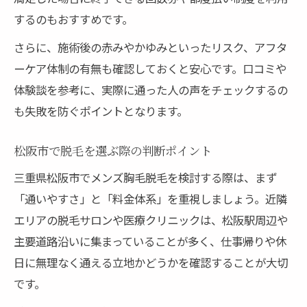
胸毛脱毛の回数と仕上がりの関係を知る
するのもおすすめです。
脱毛 松阪で通いやすい回数設定の選び方
さらに、施術後の赤みやかゆみといったリスク、アフタ
男性の胸毛脱毛に最適な回数の目安とは
ーケア体制の有無も確認しておくと安心です。口コミや
見た目を自然に整えるメンズ脱毛のコツ
体験談を参考に、実際に通った人の声をチェックするの
脱毛で自然な胸毛の仕上がりを目指すコツ
も失敗を防ぐポイントとなります。
松阪市で叶うナチュラルなメンズ脱毛術
松阪市で脱毛を選ぶ際の判断ポイント
医療脱毛で失敗しない自然な見た目の整え
方
三重県松阪市でメンズ胸毛脱毛を検討する際は、まず
脱毛後の胸元を美しく保つためのポイント
「通いやすさ」と「料金体系」を重視しましょう。近隣
エリアの脱毛サロンや医療クリニックは、松阪駅周辺や
メンズ脱毛で清潔感と自然さを両立させる
主要道路沿いに集まっていることが多く、仕事帰りや休
方法
日に無理なく通える立地かどうかを確認することが大切
松阪で実感できる脱毛効果と現実的な費用
です。
松阪市で脱毛の効果を実感するポイント