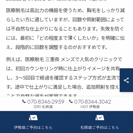
医療脱毛は高出力の機器を使うため、胸毛をしっかり減
らしたい方に適していますが、回数や照射範囲によって
は不自然な仕上がりになることもあります。失敗を防ぐ
には、最初に「どの程度まで薄くしたいか」を明確に伝
え、段階的に回数を調整するのがおすすめです。
例えば、医療脱毛 三重県 メンズで人気のクリニックで
は、初回カウンセリング時に仕上がりイメージを共有
し、3～5回目で経過を確認するステップ方式が主流で
す。途中で仕上がりに満足した場合、追加照射を控える
ことで自然な減毛が実現できます。
070-8346-2959
070-8344-3042
また、医療脱毛は効果が高い分、肌への刺激や赤みが出
ZERO 松阪店
NEXT 伊勢店
やすい点も。施術後のアフターケアや保湿、紫外線対策
をしっかり行い、肌トラブルを防ぐことが大切です。
伊勢店ご予約はこちら
松阪店ご予約はこちら