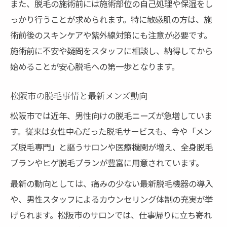
法
また、脱毛の施術前には施術部位の自己処理や保湿をし
っかり行うことが求められます。特に敏感肌の方は、施
脱毛後のケアで清潔な肌を保つコツ
術前後のスキンケアや紫外線対策にも注意が必要です。
メンズ専用脱毛のメリットと松阪の強み
施術前に不安や疑問をスタッフに相談し、納得してから
脱毛がもたらす松阪男性の自信アップ術
始めることが安心脱毛への第一歩となります。
松阪エリアで脱毛効果を長続きさせる工夫
脱毛効果を保つ松阪市のホームケア術
松阪市の脱毛事情と最新メンズ動向
松阪の脱毛で効果を持続させるポイント
松阪市では近年、男性向けの脱毛ニーズが急増していま
メンズ脱毛後に実践する日常ケアのコツ
す。従来は女性中心だった脱毛サービスも、今や「メン
脱毛効果を高める松阪ならではの工夫
ズ脱毛専門」と謳うサロンや医療機関が増え、全身脱毛
プランやヒゲ脱毛プランが豊富に用意されています。
松阪で脱毛を続けるメリットと実感
快適に通える松阪の脱毛サロン活用術
最新の動向としては、痛みの少ない最新脱毛機器の導入
松阪で快適に通える脱毛サロンの選び方
や、男性スタッフによるカウンセリング体制の充実が挙
げられます。松阪市のサロンでは、仕事帰りに立ち寄れ
脱毛サロン利用時の松阪市での工夫