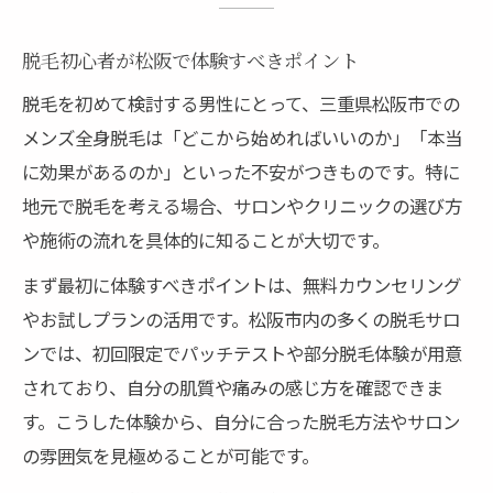
脱毛で自信を得る松阪市の全身ケア法
メンズ全身脱毛の流れと松阪の特徴解説
脱毛初心者が松阪で体験すべきポイント
松阪市で脱毛効果を高めるポイント集
脱毛を初めて検討する男性にとって、三重県松阪市での
脱毛で清潔感アップ松阪メンズの秘訣
メンズ全身脱毛は「どこから始めればいいのか」「本当
医療脱毛を選ぶなら三重県松阪が選ばれる理由
に効果があるのか」といった不安がつきものです。特に
医療脱毛が三重県松阪で選ばれる背景
地元で脱毛を考える場合、サロンやクリニックの選び方
松阪で医療脱毛を選ぶ際のチェック項目
や施術の流れを具体的に知ることが大切です。
三重県の医療脱毛とサロン脱毛の違い
まず最初に体験すべきポイントは、無料カウンセリング
医療脱毛で実感できる松阪メンズの変化
やお試しプランの活用です。松阪市内の多くの脱毛サロ
三重県松阪の脱毛で安心を選ぶコツ
ンでは、初回限定でパッチテストや部分脱毛体験が用意
されており、自分の肌質や痛みの感じ方を確認できま
メンズ専用脱毛で清潔感アップする秘訣とは
す。こうした体験から、自分に合った脱毛方法やサロン
脱毛で清潔感を高める松阪メンズの習慣
の雰囲気を見極めることが可能です。
松阪市メンズ脱毛で好印象を手に入れる方