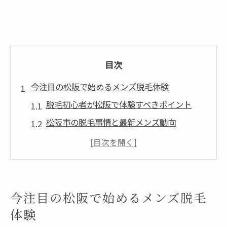
目次
今注目の松阪で始めるメンズ脱毛体験
脱毛初心者が松阪で体験すべきポイント
松阪市の脱毛事情と最新メンズ動向
三重県で選ばれる脱毛の安心ポイント
脱毛が変える松阪メンズの身だしなみ
松阪メンズ脱毛の体験談とリアルな声
全身脱毛で自信を手に入れる松阪の方法
今注目の松阪で始めるメンズ脱毛
全身脱毛が松阪で人気の理由と効果実感
体験