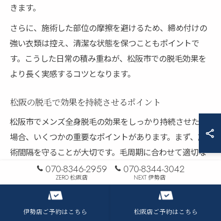
きます。
さらに、施術した部位の摩擦を避けるため、締め付けの
強い衣類は控え、清潔な状態を保つこともポイントで
す。こうした日常の積み重ねが、松阪市での脱毛効果を
より長く実感するコツとなります。
松阪の脱毛で効果を持続させるポイント
松阪市でメンズ全身脱毛の効果をしっかり持続させたい
場合、いくつかの重要なポイントがあります。まず、施
術間隔を守ることが大切です。毛周期に合わせて適切な
間隔で通うことで、効率よくムダ毛を減らせます。
070-8346-2959
070-8344-3042
ZERO 松阪店
NEXT 伊勢店
また、施術前後の過度な自己処理は控えましょう。カミ
ソリや毛抜きによる自己処理は肌トラブルの原因とな
伊勢店ご予約はこちら
松阪店ご予約はこちら
り、脱毛効果を損なう可能性があります。松阪市のサロ