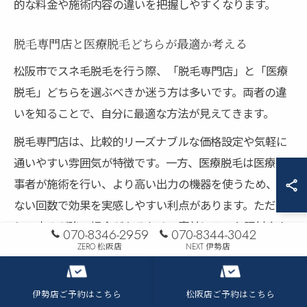
的な料金や施術内容の違いを把握しやすくなります。
脱毛専門店と医療脱毛どちらが最適か考える
松阪市でスネ毛脱毛を行う際、「脱毛専門店」と「医療
脱毛」どちらを選ぶべきか迷う方は多いです。両者の違
いを知ることで、自分に最適な方法が見えてきます。
脱毛専門店は、比較的リーズナブルな価格設定や気軽に
通いやすい雰囲気が特徴です。一方、医療脱毛は医療従
事者が施術を行い、より高い出力の機器を使うため、少
ない回数で効果を実感しやすい利点があります。ただ
し、痛みが強い場合があるため、事前にテスト照射やカ
070-8346-2959
070-8344-3042
ウンセリングで確認することが大切です。
ZERO 松阪店
NEXT 伊勢店
脱毛の目的や予算、肌質によって最適な選択肢は異なり
ます。例えば「短期間でツルツルにしたい」場合は医療
伊勢店ご予約はこちら
松阪店ご予約はこちら