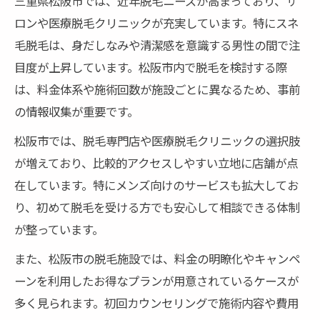
三重県松阪市では、近年脱毛ニーズが高まっており、サ
スネ毛脱毛で得られる清潔感アップの秘訣
ロンや医療脱毛クリニックが充実しています。特にスネ
スネ毛脱毛における回数や効果の目安を解説
毛脱毛は、身だしなみや清潔感を意識する男性の間で注
脱毛は何回通えば変化を感じられるのか
目度が上昇しています。松阪市内で脱毛を検討する際
ツルツル肌を目指す脱毛回数の目安とは
は、料金体系や施術回数が施設ごとに異なるため、事前
松阪市の脱毛で効果実感が早い方法を比較
の情報収集が重要です。
毛質や肌質で異なる脱毛回数の考え方
松阪市では、脱毛専門店や医療脱毛クリニックの選択肢
医療脱毛とサロン脱毛の回数の違いを検証
が増えており、比較的アクセスしやすい立地に店舗が点
在しています。特にメンズ向けのサービスも拡大してお
医療脱毛とセルフ脱毛の違いを知るポイント
り、初めて脱毛を受ける方でも安心して相談できる体制
脱毛を選ぶなら医療とセルフの特徴を比較
が整っています。
松阪市の医療脱毛とセルフ脱毛の効果差
また、松阪市の脱毛施設では、料金の明瞭化やキャンペ
費用や安全面から見る脱毛方法の違い
ーンを利用したお得なプランが用意されているケースが
セルフ脱毛と医療脱毛どちらが自分向き？
多く見られます。初回カウンセリングで施術内容や費用
脱毛 松阪市で選ばれる理由と判断基準