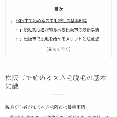
目次
松阪市で始めるスネ毛脱毛の基本知識
脱毛初心者が知るべき松阪市の最新事情
松阪市で脱毛を始めるメリットと注意点
スネ毛脱毛の流れと必要な準備ポイント
脱毛 松阪市で人気のメンズ向け特徴とは
自分に合う脱毛方法の選び方を解説
メンズ脱毛希望者必見スネ脱毛の悩み解決法
松阪市で始めるスネ毛脱毛の基本
脱毛で解消するスネ毛の自己処理トラブル
知識
松阪市の脱毛サロン選びで迷う理由と対策
メンズ脱毛 松阪市での主な悩みと解決策
脱毛初心者が知るべき松阪市の最新事情
脱毛効果を実感するための生活習慣とは