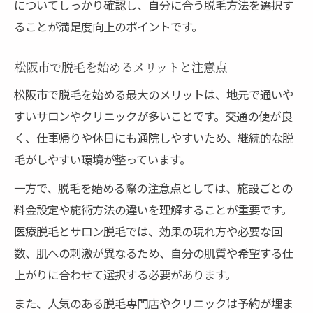
についてしっかり確認し、自分に合う脱毛方法を選択す
理想のすね毛脱毛を実現する選び方ガイド
ることが満足度向上のポイントです。
松阪市で賢く脱毛を選ぶための比較ポイン
ト
松阪市で脱毛を始めるメリットと注意点
脱毛専門店と医療脱毛どちらが最適か考え
松阪市で脱毛を始める最大のメリットは、地元で通いや
る
すいサロンやクリニックが多いことです。交通の便が良
料金やプランで選ぶ脱毛のポイントを解説
く、仕事帰りや休日にも通院しやすいため、継続的な脱
口コミやレビューから読み解く選び方のコ
毛がしやすい環境が整っています。
ツ
一方で、脱毛を始める際の注意点としては、施設ごとの
VIO脱毛も検討できる脱毛店の特徴とは
料金設定や施術方法の違いを理解することが重要です。
脱毛後の肌ケア方法と美肌を維持するコツ
医療脱毛とサロン脱毛では、効果の現れ方や必要な回
脱毛後に必要な肌ケアと保湿のポイント
数、肌への刺激が異なるため、自分の肌質や希望する仕
上がりに合わせて選択する必要があります。
脱毛効果を持続させるための習慣を解説
肌荒れ防止のために心がけたいケア方法
また、人気のある脱毛専門店やクリニックは予約が埋ま