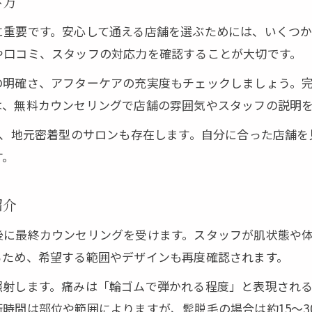
び方
カウンセリング当日の流れと準備のポイント
に重要です。安心して通える店舗を選ぶためには、いくつ
脱毛料金やコース内容の比較方法を紹介
や口コミ、スタッフの対応力を確認することが大切です。
スタッフ対応が安心な脱毛店選びの基準
の明確さ、アフターケアの充実度もチェックしましょう。
美容サロンと医療脱毛の違いを徹底比較
は、無料カウンセリングで店舗の雰囲気やスタッフの説明
美容サロン脱毛と医療脱毛の特徴を分かりやすく解
ど、地元密着型のサロンも存在します。自分に合った店舗
脱毛効果や施術回数の違いを徹底比較
す。
痛みや安全性でみる脱毛方法の選び方
メンズ脱毛におすすめの施術プラン比較
紹介
料金体系の違いとコスパ重視の選び方
後に最終カウンセリングを受けます。スタッフが肌状態や
るため、希望する範囲やデザインも再度確認されます。
照射します。痛みは「輪ゴムで弾かれる程度」と表現され
時間は部位や範囲によりますが、髭脱毛の場合は約15～3