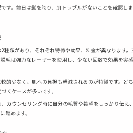
ヒゲ脱毛で実感する変化とその期間目安
要です。前日は髭を剃り、肌トラブルがないことを確認し
効果的な脱毛方法で理想の肌を目指すコツ
三重県松阪市で人気の脱毛施術の流れ紹介
脱毛効果を左右するアフターケアのポイント
識
痛みや回数が気になる髭脱毛の疑問を解説
の2種類があり、それぞれ特徴や効果、料金が異なります。
脱毛の痛みを軽減するための工夫と対策
療脱毛は強力なレーザーを使用し、少ない回数で効果を実
施術回数ごとのヒゲ脱毛効果を徹底解説
脱毛における麻酔オプションの利用方法
比較的少なく、肌への負担も軽減されるのが特徴です。どち
ヒゲ脱毛でよくある痛みの口コミと実例
近づくケースが多いです。
脱毛回数とツルツル肌の関係を詳しく解説
め、カウンセリング時に自分の毛質や希望をしっかり伝え
カウンセリングから分かる脱毛選びのポイント
術に臨めます。
カウンセリングで確認すべき脱毛の質問例
自分に合う脱毛方法を見極める相談のコツ