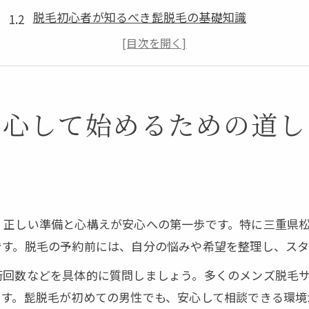
脱毛初心者が知るべき髭脱毛の基礎知識
三重県松阪市で安心できる脱毛店の選び方
脱毛施術当日の流れと注意点を詳しく紹介
ヒゲ脱毛体験談から学ぶ安心ポイント
安心して始めるための道し
メンズ脱毛を三重県松阪市で受ける不安を解消
脱毛の不安を解消するための相談方法
痛みや副作用が少ない脱毛の選び方
医療脱毛とサロン脱毛の安全性の比較
カウンセリングで安心を得るポイント
、正しい準備と心構えが安心への第一歩です。特に三重県
松阪市の脱毛店でよくある質問と回答
です。脱毛の予約前には、自分の悩みや希望を整理し、スタ
ヒゲ脱毛効果を実感したい方へおすすめの流れ
術回数などを具体的に質問しましょう。多くのメンズ脱毛
脱毛効果を高めるための施術スケジュール
ます。髭脱毛が初めての男性でも、安心して相談できる環境