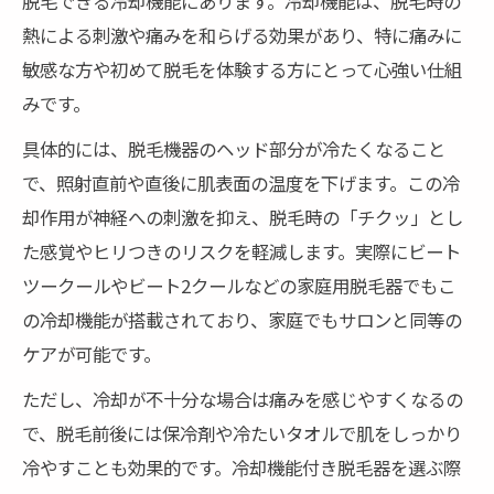
脱毛できる冷却機能にあります。冷却機能は、脱毛時の
敏感肌向け脱毛器の選び方とポイント
熱による刺激や痛みを和らげる効果があり、特に痛みに
痛みが少ない脱毛を求めるなら冷却機能がカギ
敏感な方や初めて脱毛を体験する方にとって心強い仕組
冷却機能付き脱毛器の痛み軽減効果を解説
みです。
脱毛で痛みを感じにくい理由とその仕組み
具体的には、脱毛機器のヘッド部分が冷たくなること
クール脱毛で痛みを感じにくい部位のケア
で、照射直前や直後に肌表面の温度を下げます。この冷
冷却技術が脱毛の快適さを左右する理由
却作用が神経への刺激を抑え、脱毛時の「チクッ」とし
痛みに敏感な方におすすめの脱毛方法とは
た感覚やヒリつきのリスクを軽減します。実際にビート
ツークールやビート2クールなどの家庭用脱毛器でもこ
自宅で始める脱毛のコツとクール脱毛の活用術
の冷却機能が搭載されており、家庭でもサロンと同等の
自宅脱毛で失敗しないクール脱毛の使い方
ケアが可能です。
家庭用脱毛器の選び方と効果的な使い方
ただし、冷却が不十分な場合は痛みを感じやすくなるの
オート照射モードで時短脱毛を実現する方
で、脱毛前後には保冷剤や冷たいタオルで肌をしっかり
法
冷やすことも効果的です。冷却機能付き脱毛器を選ぶ際
クール脱毛で全身ケアを効率よく行うコツ