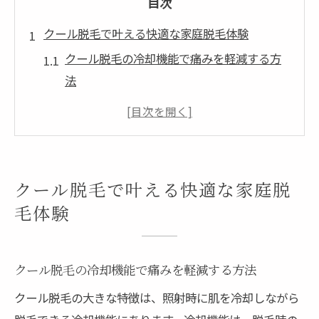
目次
クール脱毛で叶える快適な家庭脱毛体験
クール脱毛の冷却機能で痛みを軽減する方
法
家庭用脱毛器で快適な脱毛を実現するコツ
肌にやさしいクール脱毛の効果と活用法
家庭でサロン級の脱毛を目指すポイント
クール脱毛で夏のムダ毛をしっかりケア
クール脱毛で叶える快適な家庭脱
敏感肌にやさしいクール脱毛の実力とは
毛体験
敏感肌でも安心なクール脱毛の特徴を解説
クール脱毛が敏感肌に選ばれる理由とは
クール脱毛の冷却機能で痛みを軽減する方法
脱毛で肌トラブルを防ぐための冷却効果
クール脱毛の大きな特徴は、照射時に肌を冷却しながら
VIOや顔にも使えるクール脱毛の利点