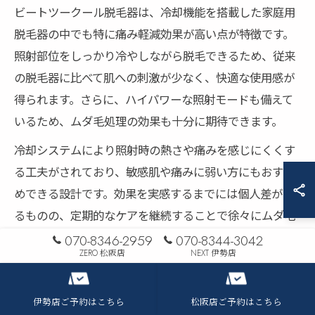
ビートツークール脱毛器は、冷却機能を搭載した家庭用
脱毛器の中でも特に痛み軽減効果が高い点が特徴です。
照射部位をしっかり冷やしながら脱毛できるため、従来
の脱毛器に比べて肌への刺激が少なく、快適な使用感が
得られます。さらに、ハイパワーな照射モードも備えて
いるため、ムダ毛処理の効果も十分に期待できます。
冷却システムにより照射時の熱さや痛みを感じにくくす
る工夫がされており、敏感肌や痛みに弱い方にもおすす
めできる設計です。効果を実感するまでには個人差があ
るものの、定期的なケアを継続することで徐々にムダ毛
が目立たなくなるという口コミも多く見られます。正し
070-8346-2959
070-8344-3042
ZERO 松阪店
NEXT 伊勢店
い使い方を守ることで、家庭でもサロン級の脱毛体験が
可能です。
伊勢店ご予約はこちら
松阪店ご予約はこちら