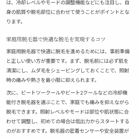
は、冷却レベルやモードの調整機能などにも注目し、自
脱毛前後の正しい肌ケアと注意点
身の肌質や脱毛部位に合わせて使うことがポイントとな
ビートツークールが注目される理由と使い方の
ります。
ポイント
ビートツークール脱毛器の特徴と効果を解
家庭用脱毛器で快適な脱毛を実現するコツ
説
家庭用脱毛器で快適に脱毛を進めるためには、事前準備
VIOにも使えるビートツークールの実力
と正しい使い方が重要です。まず、脱毛前には必ず肌を
ビートツークールの正しい使い方の流れ
清潔にし、ムダ毛をシェービングしておくことで、照射
口コミで分かる脱毛効果と使用感の評判
時の痛みや熱さを最小限に抑えられます。
偽物と正規品の見分け方と注意ポイント
次に、ビートツークールやビート2クールなどの冷却機
夏のムダ毛ケアに家庭用クール脱毛を選ぶ利点
能付き脱毛器を選ぶことで、家庭でも痛みを抑えながら
夏の脱毛にクール脱毛が最適な理由とは
脱毛できます。照射レベルやモードは部位や肌状態に合
わせて調整し、初めての場合は低出力からスタートする
家庭用クール脱毛器で時短ケアを実現
のがおすすめです。脱毛器の密着センサーや安全装置が
夏におすすめの脱毛部位とケアポイント