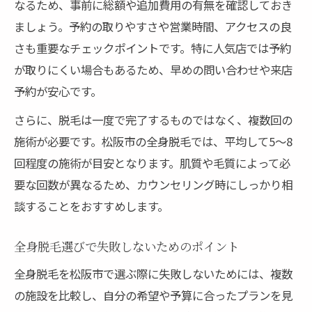
なるため、事前に総額や追加費用の有無を確認しておき
口コミで分かる脱毛施術の満足度や評価
ましょう。予約の取りやすさや営業時間、アクセスの良
VIO脱毛を含めた安心の脱毛プラン紹介
さも重要なチェックポイントです。特に人気店では予約
全身脱毛とVIO脱毛を同時に受けるメリット
が取りにくい場合もあるため、早めの問い合わせや来店
予約が安心です。
脱毛プランで重視すべきVIO部位の特徴
安心して受けられる脱毛サロンの選び方
さらに、脱毛は一度で完了するものではなく、複数回の
施術が必要です。松阪市の全身脱毛では、平均して5〜8
VIO脱毛の痛みを軽減するための工夫
回程度の施術が目安となります。肌質や毛質によって必
医療脱毛でVIOを含む全身脱毛の注意点
要な回数が異なるため、カウンセリング時にしっかり相
談することをおすすめします。
全身脱毛選びで失敗しないためのポイント
全身脱毛を松阪市で選ぶ際に失敗しないためには、複数
の施設を比較し、自分の希望や予算に合ったプランを見