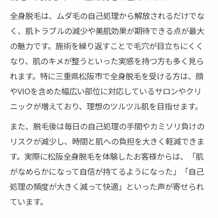
全身脱毛は、ムダ毛の自己処理から解放されるだけでな
全身脱毛は何回で理想のツルツル肌に？
く、肌トラブルの減少や美肌効果が期待できる点が最大
医療脱毛とエステ脱毛の違いと選び方
の魅力です。施術を繰り返すことで毛穴が目立ちにくく
脱毛の効果を高める事前準備とアフターケ
なり、肌のキメが整うといった実感を持つ方も多く見ら
ア
れます。特に三重県松阪市で全身脱毛を受ける方は、顔
予約しやすい脱毛サロンの選び方とは
やVIOを含めた幅広い部位に対応しているサロンやクリ
松阪市で自分に合う脱毛方法を探すコツ
ニックが増えており、理想のツルツル肌を目指せます。
松阪市で脱毛を選ぶ際の比較ポイントまと
また、脱毛後は毎日の自己処理の手間やカミソリ負けの
め
リスクが減少し、時間と肌への負担を大きく軽減できま
脱毛クリニックとサロンの選び方徹底解説
す。実際に松阪全身脱毛を体験したお客様からは、「肌
口コミや評判で見る脱毛のリアルな体験談
がなめらかになって自信が持てるようになった」「自己
料金やプランを比較して賢く脱毛を選ぶ方
処理の頻度が大きく減って快適」といった声が寄せられ
法
ています。
医療脱毛・VIO脱毛のおすすめ情報を紹介