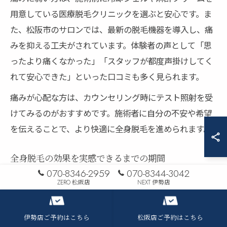
用意している医療脱毛クリニックを選ぶと安心です。ま
た、松阪市のサロンでは、最新の脱毛機器を導入し、痛
みを抑える工夫がされています。体験者の声として「思
ったより痛くなかった」「スタッフが都度声掛けしてく
れて安心できた」といった口コミも多く見られます。
痛みが心配な方は、カウンセリング時にテスト照射を受
けてみるのがおすすめです。施術者に自分の不安や希望
を伝えることで、より快適に全身脱毛を進められます。
全身脱毛の効果を実感できるまでの期間
070-8346-2959
070-8344-3042
全身脱毛の効果を実感できるまでの期間は、施術方法や
ZERO 松阪店
NEXT 伊勢店
個人の毛質によって異なります。一般的には、医療脱毛
の場合5〜8回、サロン脱毛の場合は10〜15回程度の施術
伊勢店ご予約はこちら
松阪店ご予約はこちら
が必要とされています。松阪市のクリニックでは、1〜2