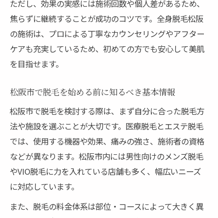
ただし、効果の実感には施術回数や個人差があるため、
医療脱毛とエステ脱毛どちらが向いている？
焦らずに継続することが成功のコツです。全身脱毛松阪
医療脱毛とエステ脱毛の特徴と違いを比較
の施術は、プロによる丁寧なカウンセリングやアフター
脱毛を選ぶ際の料金や効果の違いとは
ケアも充実しているため、初めての方でも安心して美肌
を目指せます。
施術回数や痛みを比較して自分に合う選択
を
松阪市で脱毛を始める前に知るべき基本情報
最新機器導入の脱毛で安心して施術を受け
松阪市で脱毛を検討する際は、まず自分に合った脱毛方
る
法や施設を選ぶことが大切です。医療脱毛とエステ脱毛
医療脱毛のメリットとデメリットを知ろう
では、使用する機器や効果、痛みの強さ、施術者の資格
痛みや効果を比較した全身脱毛体験談
などが異なります。松阪市内には男性向けのメンズ脱毛
脱毛は痛い？実際の全身脱毛体験を公開
やVIO脱毛に力を入れている店舗も多く、幅広いニーズ
全身脱毛の効果を実感できるまでの期間
に対応しています。
医療脱毛とサロン脱毛の痛みの違いを体験
また、脱毛の料金体系は部位・コースによって大きく異
VIO脱毛の痛みと効果をリアルにレビュー