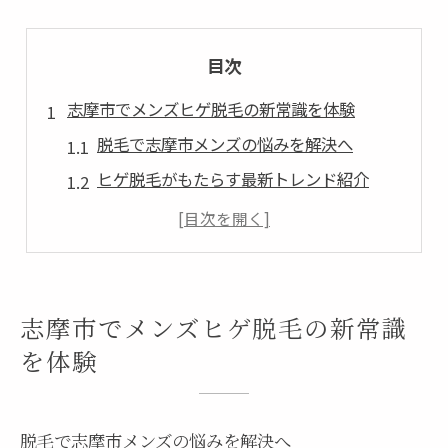
目次
志摩市でメンズヒゲ脱毛の新常識を体験
脱毛で志摩市メンズの悩みを解決へ
ヒゲ脱毛がもたらす最新トレンド紹介
志摩市で脱毛を始めるメリットと注意点
メンズ脱毛の新常識をわかりやすく解説
脱毛が身だしなみ向上に役立つ理由
ヒゲ脱毛を通じて清潔感を高める方法
志摩市でメンズヒゲ脱毛の新常識
脱毛で清潔感と自信を手に入れるコツ
を体験
ヒゲ脱毛後の好印象を保つポイント
メンズ脱毛が清潔感に直結する理由
脱毛で志摩市メンズの悩みを解決へ