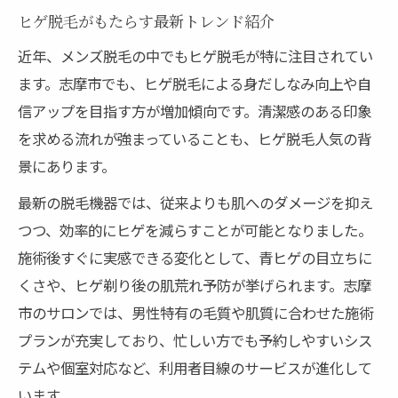
ヒゲ脱毛の効果を最大化するポイント
ヒゲ脱毛がもたらす最新トレンド紹介
ヒゲ脱毛で叶う理想の身だしなみ習慣
近年、メンズ脱毛の中でもヒゲ脱毛が特に注目されてい
脱毛が身だしなみに与える影響とは
ます。志摩市でも、ヒゲ脱毛による身だしなみ向上や自
ヒゲ脱毛で毎日の印象をアップさせる
信アップを目指す方が増加傾向です。清潔感のある印象
を求める流れが強まっていることも、ヒゲ脱毛人気の背
メンズ脱毛で理想の習慣を手に入れる方法
景にあります。
ヒゲ脱毛後の身だしなみ維持術を紹介
最新の脱毛機器では、従来よりも肌へのダメージを抑え
脱毛で清潔感を保つための工夫
つつ、効率的にヒゲを減らすことが可能となりました。
脱毛後の肌ケアが違いを生む理由とは
施術後すぐに実感できる変化として、青ヒゲの目立ちに
脱毛後に欠かせない肌ケアの基本
くさや、ヒゲ剃り後の肌荒れ予防が挙げられます。志摩
ヒゲ脱毛後の肌トラブル予防法
市のサロンでは、男性特有の毛質や肌質に合わせた施術
メンズ脱毛後の正しいアフターケア
プランが充実しており、忙しい方でも予約しやすいシス
脱毛で美肌を保つための工夫とは
テムや個室対応など、利用者目線のサービスが進化して
ヒゲ脱毛後の肌を健やかに保つコツ
います。