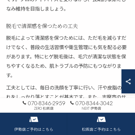
なみ維持を目指しましょう。
脱毛で清潔感を保つための工夫
脱毛によって清潔感を保つためには、ただ毛を減らすだ
けでなく、普段の生活習慣や衛生管理にも気を配る必要
があります。特にヒゲ脱毛後は、毛穴が清潔な状態を保
ちやすくなるため、肌トラブルの予防にもつながりま
す。
工夫としては、毎日の洗顔を丁寧に行い、汗や皮脂の汚
れをしっかり落とすことが基本です。また、志摩市のサ
070-8346-2959
070-8344-3042
ロンでは、施術後のケア用品やアドバイスも充実してい
ZERO 松阪店
NEXT 伊勢店
るため、積極的に相談してみると良いでしょう。
清潔感を高めるためには、定期的なサロン通いと自宅で
伊勢店ご予約はこちら
松阪店ご予約はこちら