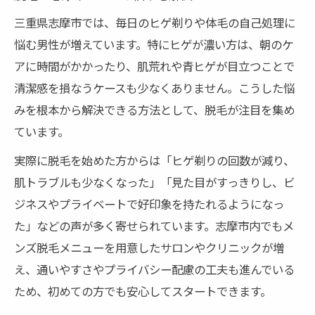
脱毛で毎日の身だしなみが変わる瞬間
三重県志摩市では、毎日のヒゲ剃りや体毛の自己処理に
ヒゲ脱毛で清潔な印象を持続させる秘訣
悩む男性が増えています。特にヒゲが濃い方は、朝のケ
自己処理に悩むなら脱毛が解決のカギ
アに時間がかかったり、肌荒れや青ヒゲが目立つことで
脱毛が自己処理の負担を軽減する理由
清潔感を損なうケースも少なくありません。こうした悩
ヒゲ脱毛で肌トラブルを防ぐ方法
みを根本から解決できる方法として、脱毛が注目を集め
自己処理と脱毛の違いを徹底比較
ています。
脱毛で悩みから解放される体験談
実際に脱毛を始めた方からは「ヒゲ剃りの回数が減り、
メンズの自己処理悩みに脱毛が最適
肌トラブルも少なくなった」「見た目がすっきりし、ビ
ジネスやプライベートで好印象を持たれるようになっ
メンズ脱毛の効果と体験談を徹底解説
た」などの声が多く寄せられています。志摩市内でもメ
脱毛を体験したメンズのリアルな声
ンズ脱毛メニューを用意したサロンやクリニックが増
ヒゲ脱毛の効果を詳しく実例で解説
え、通いやすさやプライバシー配慮の工夫も進んでいる
脱毛後の変化と満足度を体験談から紹介
ため、初めての方でも安心してスタートできます。
メンズ脱毛の実感できるメリットとは