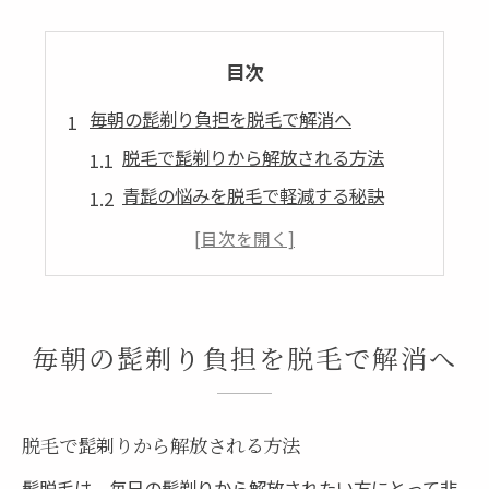
目次
毎朝の髭剃り負担を脱毛で解消へ
脱毛で髭剃りから解放される方法
青髭の悩みを脱毛で軽減する秘訣
脱毛が毎日の時短と清潔感に直結
剃刀負け対策に脱毛が選ばれる理由
髭脱毛の始め方と注意点を徹底解説
三重県志摩市で始める髭脱毛の魅力
毎朝の髭剃り負担を脱毛で解消へ
志摩市で脱毛を選ぶメリットとは
地元で安心できる髭脱毛の特徴
脱毛で髭剃りから解放される方法
志摩市の脱毛サロンが人気な理由
髭脱毛は、毎日の髭剃りから解放されたい方にとって非