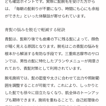
ども確認ポイントです。実際に髭脱毛を受けた方から
脱毛継続で実感できる変化と魅力
は、「毎朝の髭剃りが不要になり、時間にも心にも余裕
脱毛後の肌を守るケア方法を伝授
ができた」といった体験談が寄せられています。
脱毛後の正しいスキンケアのポイント
髭脱毛後の肌トラブル予防方法
青髭の悩みを脱毛で軽減する秘訣
清潔感アップに欠かせない脱毛後ケア
青髭は、髭剃り後でも皮膚の下に残る髭によって、顔色
脱毛後の保湿で美肌をキープする秘訣
が暗く見える原因となります。脱毛はこの青髭の悩みを
根本から解消する有効な手段です。三重県志摩市のサロ
肌荒れを防ぐ脱毛後の注意点
ンでは、男性の髭に特化したプランやメニューが用意さ
志摩市の髭脱毛で得られる自信と変化
れており、青髭対策として利用されています。
脱毛で清潔感と自信を手に入れる理由
脱毛施術では、髭の密度や太さに合わせて出力や照射範
髭脱毛が印象アップに繋がるポイント
囲を調整することが可能です。これにより、しっかりと
清潔な印象が仕事に与える好影響
した髭でも徐々に目立たなくなり、肌全体のトーンアッ
脱毛体験者の自信に満ちた変化とは
プも期待できます。施術を重ねることで、自己処理後の
志摩市で叶える新しい自分への一歩