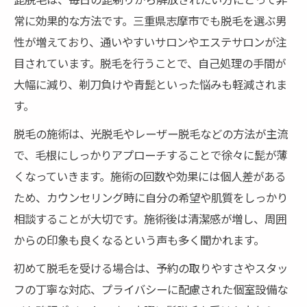
予約しやすい脱毛サービスの選び方
常に効果的な方法です。三重県志摩市でも脱毛を選ぶ男
脱毛で理想の清潔感を実現する方法
性が増えており、通いやすいサロンやエステサロンが注
自己処理不要の清潔感を脱毛で手に
目されています。脱毛を行うことで、自己処理の手間が
脱毛で毎日の自己処理を手放す秘訣
大幅に減り、剃刀負けや青髭といった悩みも軽減されま
髭脱毛がもたらす長期的な清潔感
す。
自己処理から解放される脱毛体験談
脱毛の施術は、光脱毛やレーザー脱毛などの方法が主流
脱毛で肌トラブルを未然に防ぐ方法
で、毛根にしっかりアプローチすることで徐々に髭が薄
仕事効率化にも繋がる脱毛の効果
くなっていきます。施術の回数や効果には個人差がある
ため、カウンセリング時に自分の希望や肌質をしっかり
ヒゲ脱毛なら志摩市で効果実感できる理由
相談することが大切です。施術後は清潔感が増し、周囲
志摩市の脱毛施術が選ばれるポイント
からの印象も良くなるという声も多く聞かれます。
髭脱毛で得られるリアルな効果とは
初めて脱毛を受ける場合は、予約の取りやすさやスタッ
効果に差が出る脱毛方法の選び方
フの丁寧な対応、プライバシーに配慮された個室設備な
志摩市で脱毛効果を引き出すコツ