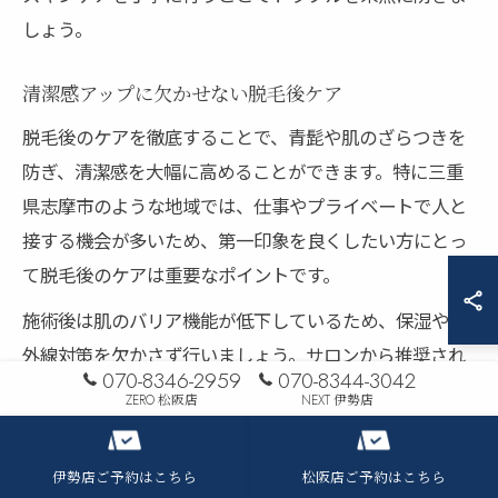
しょう。
清潔感アップに欠かせない脱毛後ケア
脱毛後のケアを徹底することで、青髭や肌のざらつきを
防ぎ、清潔感を大幅に高めることができます。特に三重
県志摩市のような地域では、仕事やプライベートで人と
接する機会が多いため、第一印象を良くしたい方にとっ
て脱毛後のケアは重要なポイントです。
施術後は肌のバリア機能が低下しているため、保湿や紫
外線対策を欠かさず行いましょう。サロンから推奨され
070-8346-2959
070-8344-3042
るアフターケア用品を使うと、肌トラブルを予防しなが
ZERO 松阪店
NEXT 伊勢店
ら美肌を目指せます。口コミでも「脱毛後に肌がきれい
になった」「髭剃りの手間が減った」といった声が多く
伊勢店ご予約はこちら
松阪店ご予約はこちら
見受けられます。