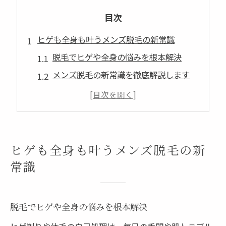
目次
ヒゲも全身も叶うメンズ脱毛の新常識
脱毛でヒゲや全身の悩みを根本解決
メンズ脱毛の新常識を徹底解説します
脱毛の進化がもたらす効果と安心感
ヒゲ脱毛と全身脱毛のメリット比較
松阪市の脱毛事情とメンズエステ活用法
清潔感を高める脱毛の魅力と効果実感
ヒゲも全身も叶うメンズ脱毛の新
脱毛で手に入れる清潔感のある毎日
常識
メンズ脱毛の効果実感のポイント紹介
ヒゲ脱毛がもたらす印象アップ効果
脱毛でヒゲや全身の悩みを根本解決
脱毛で肌トラブルを減らす理由とは