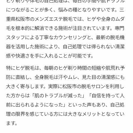
ヒゲ剃りや体毛の自己処理は、毎日の手間や肌トラブル
清潔感維持に役立つ脱毛の続け方
につながることが多く、悩みの種となりやすいです。三
煩わしい自己処理を変える脱毛体験のすすめ
重県松阪市のメンズエステ脱毛では、ヒゲや全身のムダ
脱毛で毎朝の自己処理から解放される
毛を根本的に解消できる施術が注目されています。専門
メンズ脱毛体験談で見る実際の変化
スタッフによる丁寧なカウンセリングと、最新の脱毛機
ヒゲ剃り負担軽減のための脱毛活用法
器を活用した施術により、自己処理では得られない清潔
感や快適さを手に入れることが可能です。
自己処理と脱毛の違いを実感しよう
脱毛体験がもたらす生活の質向上
特にヒゲ脱毛は、毎朝のヒゲ剃り時間の短縮や肌荒れ予
防に直結し、全身脱毛は汗やムレ、見た目の清潔感にも
脱毛選びで失敗しないためのポイント解説
大きく寄与します。実際に松阪市の脱毛サロンを利用し
脱毛選びで重視すべきポイントまとめ
た方からは「肌のトラブルが減った」「自信を持って人
メンズ脱毛の料金やプラン比較のコツ
前に出られるようになった」といった声もあり、自己処
医療脱毛とサロン脱毛の違いを解説
理の限界を感じている方には大きなメリットとなってい
脱毛サロン利用時の注意点を紹介
ます。
カウンセリング活用で安心の脱毛体験