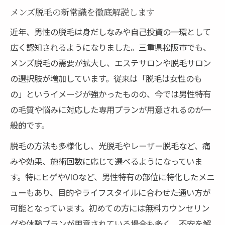
痛みや不安を解消する最新脱毛技術とは
メンズ脱毛の新常識を徹底解説します
脱毛の痛みを抑える最新技術の特徴
近年、男性の脱毛は身だしなみや自己投資の一環として
メンズ脱毛で不安を減らすポイント
広く認知されるようになりました。三重県松阪市でも、
メンズ脱毛の需要が拡大し、エステサロンや脱毛サロン
最新脱毛機器の安全性と信頼性とは
の選択肢が増加しています。従来は「脱毛は女性のも
痛みが少ない脱毛で快適な施術体験
の」というイメージが強かったものの、今では男性特有
脱毛前後のケアで不安を解消しよう
の毛質や悩みに対応した専用プランが用意されるのが一
プライベート空間で叶う理想の脱毛ケア術
般的です。
脱毛は完全個室で安心して受けられる
脱毛の方法も多様化し、光脱毛やレーザー脱毛など、痛
プライベート空間でリラックス脱毛体験
みや効果、施術回数に応じて選べるようになっていま
他の客を気にせず脱毛できる利点とは
す。特にヒゲやVIOなど、男性特有の部位に特化したメニ
メンズ脱毛の満足度を高める環境選び
ューもあり、目的やライフスタイルに合わせた通い方が
脱毛の施術環境がもたらす安心感
可能となっています。初めての方には無料カウンセリン
グや体験プランが用意されている場合も多く、不安を解