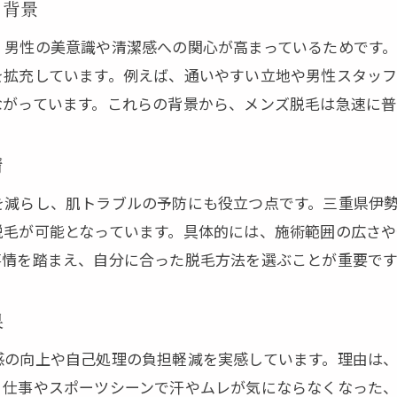
脱毛を伊勢市で選ぶ際の比較ポイント解説
る背景
男性でも安心できる脱毛サロンの特徴とは
、男性の美意識や清潔感への関心が高まっているためです
全身脱毛で知っておきたい施術の安全性
を拡充しています。例えば、通いやすい立地や男性スタッ
ながっています。これらの背景から、メンズ脱毛は急速に普
医療脱毛・エステ脱毛のメリットとデメリット
全身脱毛の施術範囲や痛みの実際とは
情
全身脱毛の施術範囲と部位ごとの特徴解説
脱毛時の痛みを軽減するための対策方法
を減らし、肌トラブルの予防にも役立つ点です。三重県伊
脱毛が可能となっています。具体的には、施術範囲の広さ
伊勢市で体験できる全身脱毛のリアルな声
事情を踏まえ、自分に合った脱毛方法を選ぶことが重要です
VIO脱毛を含む全身脱毛の注意ポイント
施術回数や期間に関する疑問を徹底解説
果
口コミで評判の脱毛サロン選びのコツ
感の向上や自己処理の負担軽減を実感しています。理由は
口コミ活用で安心できる脱毛サロン選び
、仕事やスポーツシーンで汗やムレが気にならなくなった
伊勢市で評判の高い脱毛サロンの探し方