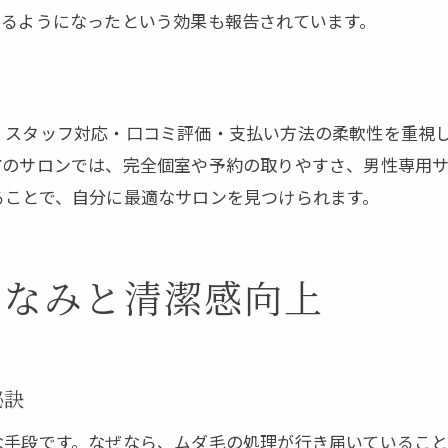
てるようになったという効果も報告されています。
口コミ評価の見極め方と失敗しない選択
男性に人気の脱毛サロンの共通ポイント
サロン選びで押さえたいカウンセリングの質
・スタッフ対応・口コミ評価・支払い方法の柔軟性を重視
都度払い対応の脱毛が人気の理由とは
市のサロンでは、完全個室や予約の取りやすさ、男性専用
都度払い脱毛のメリットと利用しやすさ
ることで、自分に最適なサロンを見つけられます。
脱毛費用を抑えるための都度払い活用術
伊勢市で選ばれる都度払い脱毛の特徴
都度払いとコース契約の違いを徹底比較
しなみと清潔感向上
柔軟な支払い方法で脱毛を始めるポイント
秘訣
な手段です。なぜなら、ムダ毛の処理が行き届いているこ