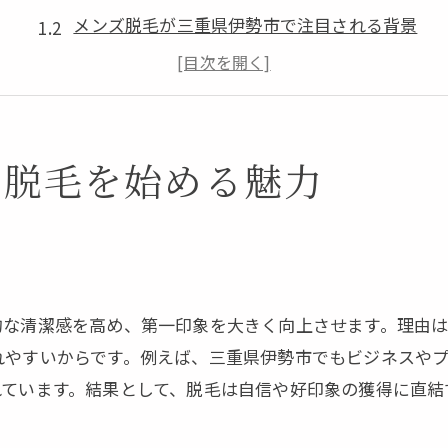
メンズ脱毛が三重県伊勢市で注目される背景
全身脱毛のメリットと伊勢市の最新事情
伊勢市で脱毛を始めて感じた変化と効果
脱毛サロン選びで重視したいポイント
身脱毛を始める魅力
脱毛で叶える身だしなみと清潔感向上
身だしなみ向上に役立つ脱毛の効果と秘訣
清潔感を高める全身脱毛の取り入れ方
脱毛で自信を持てる第一印象を作る方法
ムダ毛処理で変わる日常生活のメリット
的な清潔感を高め、第一印象を大きく向上させます。理由は
脱毛がもたらすメンズ美容の最新トレンド
れやすいからです。例えば、三重県伊勢市でもビジネスや
医療脱毛とエステ脱毛の違いを徹底解説
れています。結果として、脱毛は自信や好印象の獲得に直結
医療脱毛とエステ脱毛の基本的な違いとは