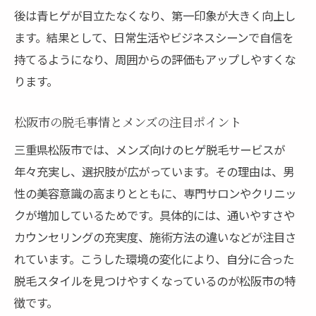
ヒゲ脱毛で得られる毎日の時短効果
後は青ヒゲが目立たなくなり、第一印象が大きく向上し
ます。結果として、日常生活やビジネスシーンで自信を
三重県のメンズ脱毛最新トレンド紹介
持てるようになり、周囲からの評価もアップしやすくな
医療脱毛が支持される理由と注意点
ります。
肌質に合った脱毛方法の選び方
脱毛経験者の体験談に学ぶ成功の秘訣
松阪市の脱毛事情とメンズの注目ポイント
ヒゲ脱毛の効果と回数の目安を知ろう
三重県松阪市では、メンズ向けのヒゲ脱毛サービスが
脱毛でヒゲが減るまでの回数と期間
年々充実し、選択肢が広がっています。その理由は、男
ヒゲ脱毛の効果を最大化するポイント
性の美容意識の高まりとともに、専門サロンやクリニッ
医療脱毛でツルツル肌になる目安とは
クが増加しているためです。具体的には、通いやすさや
ヒゲ脱毛の施術回数と料金の関係性
カウンセリングの充実度、施術方法の違いなどが注目さ
れています。こうした環境の変化により、自分に合った
三重県のヒゲ脱毛で期待できる変化
脱毛スタイルを見つけやすくなっているのが松阪市の特
効果を感じるタイミングと注意事項
徴です。
脱毛後の肌ケアで快適な毎日を実現する