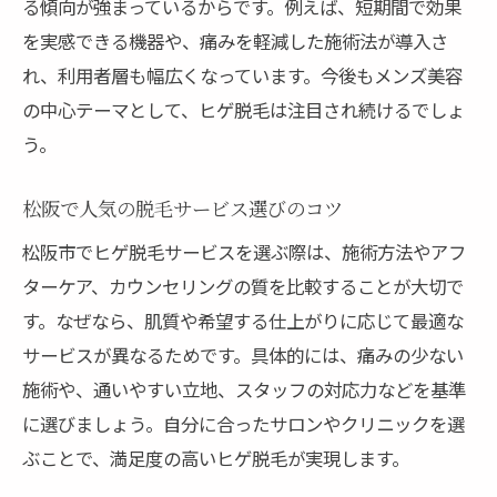
る傾向が強まっているからです。例えば、短期間で効果
松阪で賢く脱毛するための情報収集術
を実感できる機器や、痛みを軽減した施術法が導入さ
医療脱毛のメリットとヒゲ脱毛の注意点まとめ
れ、利用者層も幅広くなっています。今後もメンズ美容
医療脱毛の安心感と高い脱毛効果とは
の中心テーマとして、ヒゲ脱毛は注目され続けるでしょ
う。
ヒゲ脱毛で後悔しないための注意点
脱毛をしない場合のデメリットを考察
松阪で人気の脱毛サービス選びのコツ
三重県で医療脱毛を選ぶ際のポイント
松阪市でヒゲ脱毛サービスを選ぶ際は、施術方法やアフ
ヒゲ脱毛経験者が語るリアルな体験談
ターケア、カウンセリングの質を比較することが大切で
脱毛を成功させるための総まとめ
す。なぜなら、肌質や希望する仕上がりに応じて最適な
サービスが異なるためです。具体的には、痛みの少ない
施術や、通いやすい立地、スタッフの対応力などを基準
に選びましょう。自分に合ったサロンやクリニックを選
ぶことで、満足度の高いヒゲ脱毛が実現します。