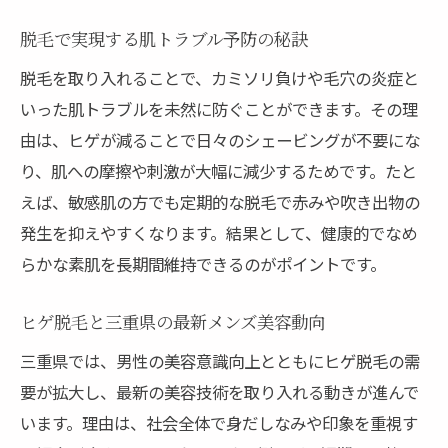
脱毛後の正しい保湿ケア方法を解説
脱毛で実現する肌トラブル予防の秘訣
ヒゲ脱毛後に気をつけたい肌トラブルとは
脱毛を取り入れることで、カミソリ負けや毛穴の炎症と
脱毛後の肌荒れ予防とケアのポイント
いった肌トラブルを未然に防ぐことができます。その理
快適に過ごすためのアフターケア方法
由は、ヒゲが減ることで日々のシェービングが不要にな
メンズにおすすめの脱毛後スキンケア術
り、肌への摩擦や刺激が大幅に減少するためです。たと
脱毛施術後に注意したい生活習慣
えば、敏感肌の方でも定期的な脱毛で赤みや吹き出物の
発生を抑えやすくなります。結果として、健康的でなめ
松阪でメンズ脱毛を検討するなら知っておきた
らかな素肌を長期間維持できるのがポイントです。
いこと
脱毛を始める前に知るべき基礎知識
ヒゲ脱毛と三重県の最新メンズ美容動向
松阪市で人気のメンズ脱毛の特徴と比較
三重県では、男性の美容意識向上とともにヒゲ脱毛の需
医療脱毛とエステ脱毛の選択ポイント
要が拡大し、最新の美容技術を取り入れる動きが進んで
脱毛のメリット・デメリットを整理する
います。理由は、社会全体で身だしなみや印象を重視す
口コミ評判から見る脱毛サービスの実態