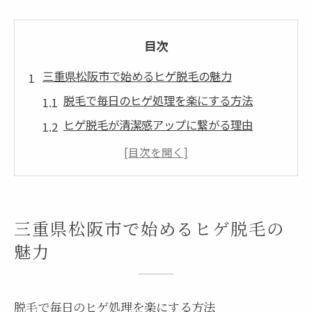
目次
三重県松阪市で始めるヒゲ脱毛の魅力
脱毛で毎日のヒゲ処理を楽にする方法
ヒゲ脱毛が清潔感アップに繋がる理由
松阪市の脱毛事情とメンズの注目ポイント
脱毛で実現する肌トラブル予防の秘訣
ヒゲ脱毛と三重県の最新メンズ美容動向
松阪で人気の脱毛サービス選びのコツ
三重県松阪市で始めるヒゲ脱毛の
ヒゲ脱毛なら医療脱毛とエステの違いを解説
魅力
医療脱毛とエステ脱毛の仕組みと違い
脱毛効果と持続性で選ぶポイントとは
脱毛で毎日のヒゲ処理を楽にする方法