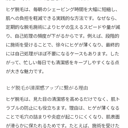
ヒゲ脱毛の痛みや安全性を徹底比較
ヒゲ脱毛は、毎朝のシェービング時間を大幅に短縮し、
松阪市で医療脱毛を選ぶ理由を解説
肌への負担を軽減できる実践的な方法です。なぜなら、
メンズ脱毛のコストと満足度の差を知る
定期的な脱毛施術によりヒゲの生えるスピードや量が減
医療脱毛とエステ脱毛の選び方ガイド
り、自己処理の頻度が下がるからです。例えば、段階的
松阪市で脱毛を選ぶ際のポイントとは
に施術を受けることで、徐々にヒゲが薄くなり、最終的
脱毛料金の相場とプラン比較のコツ
には自己処理がほぼ不要になるケースもあります。した
がって、忙しい毎日でも清潔感をキープしやすくなる点
メンズ脱毛で重視すべき安全性とは
が大きな魅力です。
ヒゲ脱毛の施術回数と効果的な通い方
脱毛店選びで確認したいポイント
ヒゲ脱毛が清潔感アップに繋がる理由
松阪市で信頼できる脱毛店の特徴
ヒゲ脱毛は、見た目の清潔感を高めるだけでなく、肌ト
カウンセリングで脱毛の不安を解消
ラブルの防止にも役立ちます。理由は、ヒゲが薄くなる
清潔感を求める男性におすすめの脱毛方法
ことで毛穴の詰まりや炎症が起こりにくくなり、肌表面
脱毛で清潔感と印象アップを目指す理由
が滑らかに保たれるためです。たとえば、施術を受けた