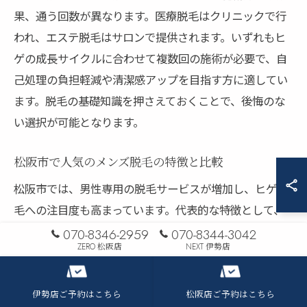
果、通う回数が異なります。医療脱毛はクリニックで行
われ、エステ脱毛はサロンで提供されます。いずれもヒ
ゲの成長サイクルに合わせて複数回の施術が必要で、自
己処理の負担軽減や清潔感アップを目指す方に適してい
ます。脱毛の基礎知識を押さえておくことで、後悔のな
い選択が可能となります。
松阪市で人気のメンズ脱毛の特徴と比較
松阪市では、男性専用の脱毛サービスが増加し、ヒゲ脱
毛への注目度も高まっています。代表的な特徴として、
男性の濃いヒゲに対応した高出力機器や、肌への負担を
070-8346-2959
070-8344-3042
ZERO 松阪店
NEXT 伊勢店
軽減する最新技術が導入されています。具体的には、施
術時間の短縮や痛みを抑える工夫、通いやすい立地や営
業時間など、利用者のライフスタイルに合わせたサービ
伊勢店ご予約はこちら
松阪店ご予約はこちら