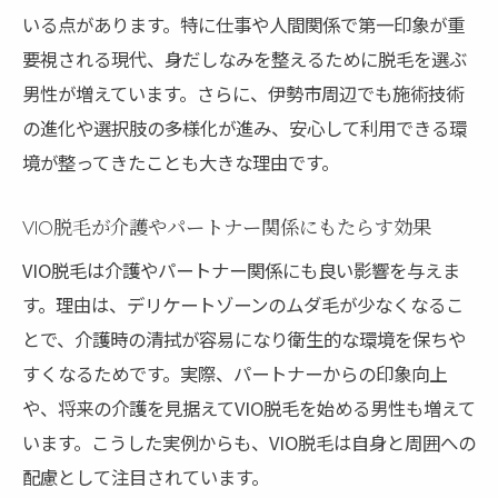
脱毛で蒸れや臭いを解消し快適な生活を実
いる点があります。特に仕事や人間関係で第一印象が重
現
要視される現代、身だしなみを整えるために脱毛を選ぶ
VIO脱毛の施術回数と効果的な通い方のコツ
男性が増えています。さらに、伊勢市周辺でも施術技術
の進化や選択肢の多様化が進み、安心して利用できる環
伊勢市で受けられるメンズVIO脱毛の魅力
境が整ってきたことも大きな理由です。
脱毛によるパートナーとの関係性向上の理
由
VIO脱毛が介護やパートナー関係にもたらす効果
介護脱毛としてVIO脱毛を選ぶメリット
VIO脱毛は介護やパートナー関係にも良い影響を与えま
脱毛後のケアで持続する清潔感を手に入れ
す。理由は、デリケートゾーンのムダ毛が少なくなるこ
る
とで、介護時の清拭が容易になり衛生的な環境を保ちや
男性の脱毛における医療脱毛と美容脱毛の違い
すくなるためです。実際、パートナーからの印象向上
医療脱毛と美容脱毛の効果と通い方の違い
や、将来の介護を見据えてVIO脱毛を始める男性も増えて
伊勢市で選べる脱毛プランの特徴を比較
います。こうした実例からも、VIO脱毛は自身と周囲への
痛みや施術回数の違いをわかりやすく解説
配慮として注目されています。