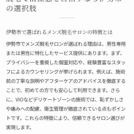
の選択肢
プライバシー重視の施術空間で安心脱毛を
実現
女性スタッフ在籍サロンのメリットを解説
伊勢市で選ばれるメンズ脱毛サロンの特徴とは
メンズ脱毛が初めてでも不安を軽減できる
伊勢市でメンズ脱毛サロンが選ばれる理由は、男性専用
理由
または男性に特化したサービス提供にあります。まず、
スタッフとの相性が良い脱毛サロンの選び
プライバシーを重視した個室対応や、経験豊富なスタッ
方
フによるカウンセリングが挙げられます。例えば、施術
伊勢市で理想のVIO脱毛を叶えるためのガイド
前の丁寧な説明やアフターケアのアドバイスを徹底する
ことで、初めての方でも安心して利用できます。さら
伊勢市で失敗しないVIO脱毛の選び方ガイド
に、VIOなどデリケートゾーンの施術では、恥ずかしさ
自分に合った脱毛サロンを見極めるコツ
や痛みへの配慮、衛生管理が徹底されている点もポイン
口コミや評判を活用した脱毛クリニック探
トです。これらの特徴により、信頼できるサロン選びが
し
実現します。
施術前からアフターケアまでの流れを解説