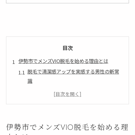
目次
伊勢市でメンズVIO脱毛を始める理由とは
脱毛で清潔感アップを実感する男性の新常
識
伊勢市でメンズ脱毛が注目される背景と理
由
VIO脱毛が介護やパートナー関係にもたらす
効果
伊勢市でメンズVIO脱毛を始める理
男性脱毛が美容と健康に与えるメリットを