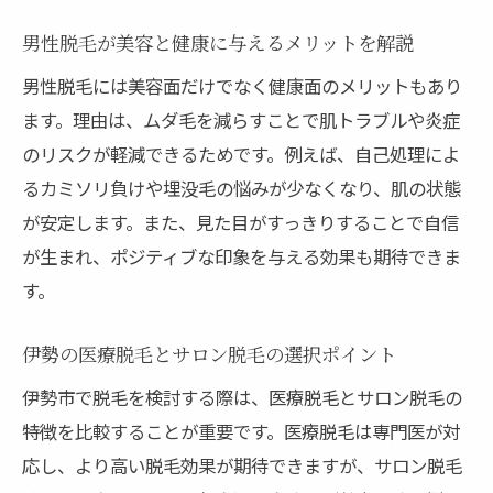
永久脱毛と一時的な脱毛の選び方のポイン
男性脱毛が美容と健康に与えるメリットを解説
ト
男性脱毛には美容面だけでなく健康面のメリットもあり
脱毛で重視したい安全性と信頼性の視点
ます。理由は、ムダ毛を減らすことで肌トラブルや炎症
自分に最適な脱毛方法を見つけるための基
のリスクが軽減できるためです。例えば、自己処理によ
準
るカミソリ負けや埋没毛の悩みが少なくなり、肌の状態
施術回数や痛みへの不安を解消するポイント
が安定します。また、見た目がすっきりすることで自信
VIO脱毛の平均施術回数と効果的な通い方
が生まれ、ポジティブな印象を与える効果も期待できま
痛みを軽減する最新の脱毛テクニック紹介
す。
無料カウンセリングで不安を解消する方法
男性脱毛で多い悩みとその対策を詳しく紹
伊勢の医療脱毛とサロン脱毛の選択ポイント
介
伊勢市で脱毛を検討する際は、医療脱毛とサロン脱毛の
安心して続けられる脱毛サロンの選び方
特徴を比較することが重要です。医療脱毛は専門医が対
施術回数ごとの変化と結果を理解しよう
応し、より高い脱毛効果が期待できますが、サロン脱毛