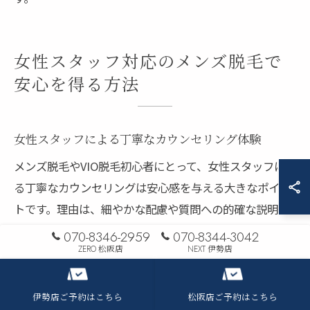
女性スタッフ対応のメンズ脱毛で
安心を得る方法
女性スタッフによる丁寧なカウンセリング体験
メンズ脱毛やVIO脱毛初心者にとって、女性スタッフによ
る丁寧なカウンセリングは安心感を与える大きなポイン
トです。理由は、細やかな配慮や質問への的確な説明が
受けられるため、不安や疑問を解消しやすいからです。
070-8346-2959
070-8344-3042
例えば、施術前に肌質や毛質、希望範囲を詳しくヒアリ
ZERO 松阪店
NEXT 伊勢店
ングし、個々に合わせた脱毛プランを提案してくれま
す。こうした丁寧な対応は、施術への信頼感を高め、初
伊勢店ご予約はこちら
松阪店ご予約はこちら