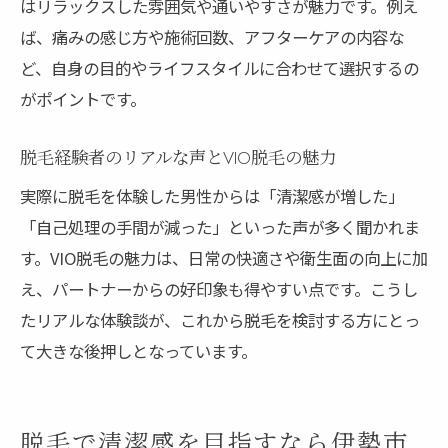
はリラックスした雰囲気や通いやすさが魅力です。例え
脱毛後の肌ケアと性行為に関する注意点
ば、痛みの感じ方や施術回数、アフターケアの内容な
脱毛後に必要なスキンケア方法と注意点
ど、自身の目的やライフスタイルに合わせて選択するの
性行為のタイミングと安全な過ごし方ガイ
がポイントです。
ド
肌トラブルを防ぐアフターケアのポイント
脱毛経験者のリアルな声とVIO脱毛の魅力
VIO脱毛後に控えるべき行動をチェック
実際に脱毛を体験した男性からは「清潔感が増した」
専門家がすすめる保湿と清潔感維持の方法
「自己処理の手間が減った」といった声が多く聞かれま
脱毛後でも安心の毎日を送るための心構え
す。VIO脱毛の魅力は、日常の快適さや衛生面の向上に加
女性スタッフ対応のメンズ脱毛で安心を得る方
え、パートナーからの好印象も得やすい点です。こうし
法
たリアルな体験談が、これから脱毛を検討する方にとっ
女性スタッフによる丁寧なカウンセリング
て大きな後押しとなっています。
体験
伊勢市で選べるメンズVIO脱毛の安心環境と
脱毛で清潔感を目指すなら伊勢市
は