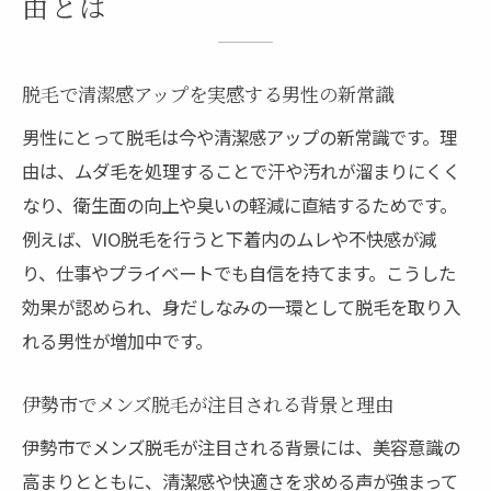
由とは
解説
伊勢の医療脱毛とサロン脱毛の選択ポイン
ト
脱毛で清潔感アップを実感する男性の新常識
脱毛経験者のリアルな声とVIO脱毛の魅力
男性にとって脱毛は今や清潔感アップの新常識です。理
脱毛で清潔感を目指すなら伊勢市の選択肢
由は、ムダ毛を処理することで汗や汚れが溜まりにくく
なり、衛生面の向上や臭いの軽減に直結するためです。
伊勢市で選ばれるメンズ脱毛サロンの特徴
例えば、VIO脱毛を行うと下着内のムレや不快感が減
とは
り、仕事やプライベートでも自信を持てます。こうした
医療脱毛と美容脱毛の違いを徹底比較
効果が認められ、身だしなみの一環として脱毛を取り入
VIO脱毛で衛生面が向上する理由を解説
れる男性が増加中です。
伊勢市で永続的な清潔感を叶える脱毛法
メンズVIO脱毛で快適な毎日を始める方法
伊勢市でメンズ脱毛が注目される背景と理由
女性スタッフが在籍する安心の脱毛環境
伊勢市でメンズ脱毛が注目される背景には、美容意識の
VIO脱毛で快適な毎日を手に入れる秘訣
高まりとともに、清潔感や快適さを求める声が強まって