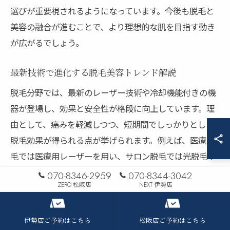
選びが重要視されるようになっています。今後も脱毛と
美容の融合が進むことで、より理想的な肌を目指す動き
が広がるでしょう。
最新技術で進化する脱毛美容トレンド解説
脱毛分野では、最新のレーザー技術や冷却機能付きの機
器が登場し、効果と安全性が格段に向上しています。理
由として、痛みを軽減しつつ、短期間でしっかりとした
脱毛効果が得られる点が挙げられます。例えば、医療脱
毛では医療用レーザーを用い、サロン脱毛では光脱毛や
IPL脱毛などが主流です。これにより、肌質や毛質に応じ
070-8346-2959
070-8344-3042
ZERO 松阪店
NEXT 伊勢店
たカスタマイズが可能となり、個々のニーズに柔軟に対
応できるようになっています。こうした技術の進化によ
って、松阪市でもより多くの方が安心して脱毛美容を体
伊勢店ご予約はこちら
松阪店ご予約はこちら