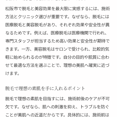
脱毛で得られる美容メリットの実際
松阪市で脱毛と美容効果を最大限に実感するには、施術
美容の観点から脱毛の持続効果を比較
方法とクリニック選びが重要です。なぜなら、脱毛には
松阪で体感できる脱毛の美容事例紹介
医療脱毛と美容脱毛があり、それぞれ効果や安全性が異
脱毛を続けることで得られる美容上の変化
なるためです。例えば、医療脱毛は医療機関で行われ、
医療脱毛と美容脱毛の違いを知るなら
専門スタッフが担当するため高い効果と安全性が期待で
医療脱毛と美容脱毛の違いと選び方ガイド
きます。一方、美容脱毛はサロンで受けられ、比較的気
軽に始められるのが特徴です。自分の目的や肌質に合わ
脱毛で重視すべき安全性と効果の違い
せて最適な方法を選ぶことで、理想の美肌へ確実に近づ
美容脱毛と医療脱毛のメリット比較
けます。
松阪の医療脱毛と美容脱毛の特徴を解説
脱毛初心者が知っておくべき違いと注意点
脱毛で理想の素肌を手に入れるポイント
自分に合う脱毛方法を美容面から見極める
脱毛で理想の素肌を目指すには、施術前後のケアが不可
VIO脱毛後の注意点と過ごし方ガイド
欠です。なぜなら、肌への刺激を抑え、トラブルを防ぐ
VIO脱毛後に注意したい美容ケアの基礎
ことが美肌への近道だからです。具体的には、施術前は