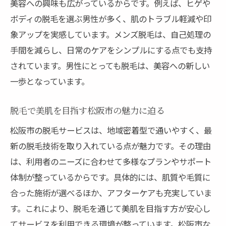
美容への興味も広がっているからです。例えば、ヒゲや
プ
ボディの脱毛を選ぶ男性が多く、肌のトラブル軽減や印
松阪市発の脱毛トレンドと今後の展望
象アップを実感しています。メンズ脱毛は、自己処理の
美容意識が高まる脱毛サービスの革新
手間を減らし、日常のケアをシンプルにする点でも支持
自分に合う脱毛法で美肌を目指す方法
されています。男性にとっても脱毛は、美容への新しい
自分に合う脱毛法で理想の美肌を実現
一歩となっています。
目的別に選ぶ脱毛方法と美容効果の違い
脱毛で美肌を目指す松阪市の魅力に迫る
脱毛で美肌を目指すためのポイント解説
松阪市の脱毛サービスは、地域密着型で通いやすく、最
肌質や悩みに合わせた脱毛法の選び方
新の脱毛技術を取り入れている点が魅力です。その理由
脱毛経験者が語る美肌への近道とは
は、利用者のニーズに合わせて多様なプランやサポート
脱毛と美容を両立させるベストプラクティ
体制が整っているからです。具体的には、肌質や毛質に
ス
合った施術が選べるほか、アフターケアも充実していま
す。これにより、脱毛を通じて美肌を目指す方が安心し
てサービスを利用できる環境が整っています。松阪市な