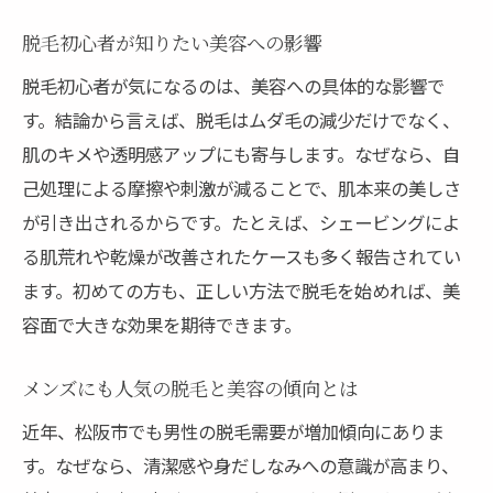
脱毛選びで重視すべき美容と安全性
脱毛初心者が知りたい美容への影響
気になる脱毛費用相場と賢い選択法
脱毛初心者が気になるのは、美容への具体的な影響で
脱毛の平均費用と賢い美容投資の考え方
す。結論から言えば、脱毛はムダ毛の減少だけでなく、
医療脱毛と美容脱毛の費用相場を比較
肌のキメや透明感アップにも寄与します。なぜなら、自
松阪市で脱毛費用を抑えるポイント解説
己処理による摩擦や刺激が減ることで、肌本来の美しさ
脱毛費用の違いとコスパ重視の選び方
が引き出されるからです。たとえば、シェービングによ
美容脱毛と医療脱毛の料金の特徴を解説
る肌荒れや乾燥が改善されたケースも多く報告されてい
脱毛費用を抑えつつ理想の肌を目指す方法
ます。初めての方も、正しい方法で脱毛を始めれば、美
容面で大きな効果を期待できます。
松阪市で注目の脱毛最新トレンド紹介
松阪市で注目される脱毛と美容の最新事情
メンズにも人気の脱毛と美容の傾向とは
最新技術で進化する脱毛美容トレンド解説
近年、松阪市でも男性の脱毛需要が増加傾向にありま
松阪市で話題のメンズ脱毛最新動向
す。なぜなら、清潔感や身だしなみへの意識が高まり、
脱毛業界の最新美容ニュースをピックアッ