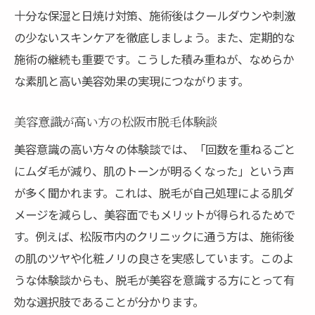
脱毛後の快適な過ごし方と美容の関係
十分な保湿と日焼け対策、施術後はクールダウンや刺激
の少ないスキンケアを徹底しましょう。また、定期的な
VIO脱毛後の性行為は問題ないか専門解説
施術の継続も重要です。こうした積み重ねが、なめらか
美容意識を高めるVIO脱毛後のアフターケア
な素肌と高い美容効果の実現につながります。
脱毛後のトラブルを防ぐためのポイント
松阪市で安心できるVIO脱毛後の過ごし方
美容意識が高い方の松阪市脱毛体験談
失敗しない脱毛選びのポイントまとめ
美容意識の高い方々の体験談では、「回数を重ねるごと
松阪市で脱毛を選ぶ際の重要な比較ポイン
にムダ毛が減り、肌のトーンが明るくなった」という声
ト
が多く聞かれます。これは、脱毛が自己処理による肌ダ
脱毛で後悔しないための美容チェックポイ
メージを減らし、美容面でもメリットが得られるためで
ント
す。例えば、松阪市内のクリニックに通う方は、施術後
脱毛サロンとクリニックの賢い選び方
の肌のツヤや化粧ノリの良さを実感しています。このよ
医療脱毛と美容脱毛の選択基準の違い
うな体験談からも、脱毛が美容を意識する方にとって有
効な選択肢であることが分かります。
脱毛体験者の声から学ぶ失敗しない方法