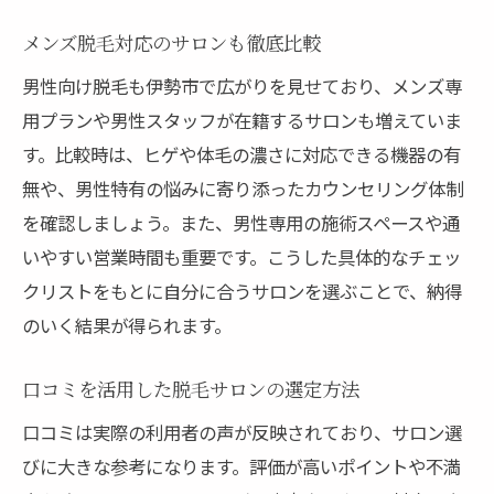
初回限定プランや割引活用のコツ
メンズ脱毛対応のサロンも徹底比較
パールプラス 料金 など人気プランの傾向
男性向け脱毛も伊勢市で広がりを見せており、メンズ専
都度払いとパッケージプランのメリット
用プランや男性スタッフが在籍するサロンも増えていま
脱毛効果と料金バランス重視の選び方
す。比較時は、ヒゲや体毛の濃さに対応できる機器の有
料金で分かるサロン選びの失敗回避策
無や、男性特有の悩みに寄り添ったカウンセリング体制
を確認しましょう。また、男性専用の施術スペースや通
効果や痛みで比較する脱毛サロンの選択術
いやすい営業時間も重要です。こうした具体的なチェッ
脱毛効果の違いを徹底的に比較解説
クリストをもとに自分に合うサロンを選ぶことで、納得
痛みの少ない脱毛法とサロンの特徴
のいく結果が得られます。
施術回数や持続性で見る脱毛選び
口コミで分かる痛みや満足度の実際
口コミを活用した脱毛サロンの選定方法
医療脱毛とサロン脱毛の効果比較
口コミは実際の利用者の声が反映されており、サロン選
安全性や肌ケアサポートの重要性
びに大きな参考になります。評価が高いポイントや不満