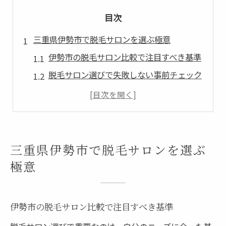
目次
三重県伊勢市で脱毛サロンを選ぶ極意
伊勢市の脱毛サロン比較で注目すべき基準
脱毛サロン選びで失敗しない事前チェック
医療脱毛とサロン脱毛の見極めポイント
メンズ脱毛対応のサロンも徹底比較
口コミを活用した脱毛サロンの選定方法
脱毛効果と料金を両立した選び方のコツ
三重県伊勢市で脱毛サロンを選ぶ
脱毛サロン比較から見える伊勢市の特徴
極意
伊勢市に多い脱毛サロンのタイプと傾向
料金プランで分かる地域特有の違い
伊勢市の脱毛サロン比較で注目すべき基準
医療脱毛 伊勢市 の普及と選ばれる理由