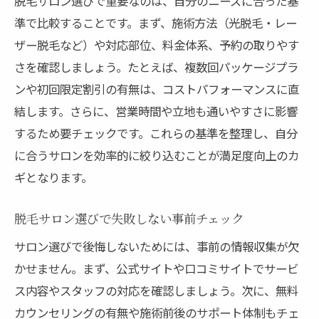
脱毛サロン選びで重要なのは、自分のニーズに合った基
伊勢 脱毛 メンズ で話題のサービス特色
準で比較することです。まず、施術方法（光脱毛・レー
予約の取りやすさから見るサロン事情
ザー脱毛など）や対応部位、料金体系、予約の取りやす
口コミで見抜く伊勢市サロンの実力
さを確認しましょう。たとえば、複数回パッケージプラ
医療脱毛とエステ脱毛の違いを徹底解説
ンや初回限定割引の有無は、コストパフォーマンスに直
医療脱毛とエステ脱毛の効果を比較解説
結します。さらに、営業時間や立地も通いやすさに影響
するため要チェックです。これらの基準を整理し、自分
痛みや回数で異なる脱毛体験の実際
に合うサロンを効率的に絞り込むことが満足度向上のカ
医療脱毛 伊勢市 で得られるメリット
ギとなります。
エステ脱毛が選ばれる理由と注意点
脱毛業界で一番いいのはどちらなのか
脱毛サロン選びで失敗しない事前チェック
料金と保証内容で見る選択ポイント
サロン選びで後悔しないためには、事前の情報収集が欠
メンズ脱毛を伊勢市で受けるなら押さえたい点
かせません。まず、公式サイトや口コミサイトでサービ
伊勢 脱毛 メンズ サロンの選び方徹底解説
ス内容やスタッフの対応を確認しましょう。次に、無料
メンズ対応の医療脱毛 伊勢市 事情
カウンセリングの有無や施術前後のサポート体制もチェ