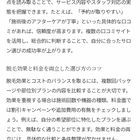
自分に合う脱毛を見つけるための最終チェック
点を読み取ることで、サービス内容やスタッフ対応の実
脱毛サロン選びで後悔しない最終確認項目
態を把握できます。たとえば、「予約が取りやすい」
「施術後のアフターケアが丁寧」といった具体的な口コ
自分に合う脱毛プランの選定ポイント
ミがあれば、信頼度が高まります。複数の口コミサイト
効果や料金プランの最終チェック方法
を活用し、総合的に判断することで、自分に合ったサロ
口コミや体験談を活かした納得サロン選び
ン選びの成功率が上がります。
予約・通いやすさも忘れずに比較を
脱毛後のアフターケアで選ぶべきポイント
脱毛効果と料金を両立した選び方のコツ
脱毛効果とコストのバランスを取るには、複数回パッケ
ージや部位別プランの内容を比較することが大切です。
効果を重視する場合は施術回数や機器の種類、料金面で
は割引キャンペーンや追加費用の有無をチェックしまし
ょう。例えば、自分の希望部位に特化したプランを選ぶ
ことで、無駄なく通うことができます。効果と料金の両
立には、具体的な比較と条件整理が欠かせません。