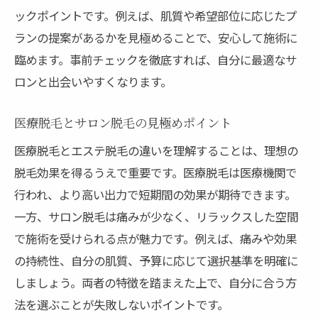
ックポイントです。例えば、肌質や希望部位に応じたプ
男性におすすめの脱毛プランと特徴
ランの提案があるかを見極めることで、安心して施術に
口コミでわかるメンズ脱毛サロンの実態
臨めます。事前チェックを徹底すれば、自分に最適なサ
通いやすさや予約方法も比較検証
ロンと出会いやすくなります。
メンズ脱毛でよくある疑問と注意点
口コミと評判から探る脱毛のリアルな体験談
医療脱毛とサロン脱毛の見極めポイント
口コミで判明した脱毛サロンの強みと弱み
医療脱毛とエステ脱毛の違いを理解することは、理想の
評判から読み解く人気脱毛サロンの共通点
脱毛効果を得るうえで重要です。医療脱毛は医療機関で
実際の体験談で見る施術効果と痛みの感想
行われ、より高い出力で短期間の効果が期待できます。
予約の取りやすさに関する口コミの傾向
一方、サロン脱毛は痛みが少なく、リラックスした空間
で施術を受けられる点が魅力です。例えば、痛みや効果
脱毛サロンの料金満足度リアルレポート
の持続性、自分の肌質、予算に応じて選択基準を明確に
口コミ比較で分かるサロン選びのポイント
しましょう。両者の特徴を踏まえた上で、自分に合う方
料金プランで失敗しない脱毛サロンの選び方
法を選ぶことが失敗しないポイントです。
脱毛料金プランの注意点と比較のポイント