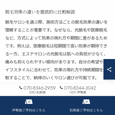
脱毛効果の違いを徹底的に比較解説
脱毛サロンを選ぶ際、施術方法ごとの脱毛効果の違いを
理解することが重要です。なぜなら、光脱毛や医療脱毛
など、方式によって効果の現れ方や期間に差があるため
です。例えば、医療脱毛は短期間で高い効果が期待でき
る一方、エステサロンの光脱毛は肌への負担が少なく、
痛みも抑えられやすい傾向があります。自分の希望やラ
イフスタイルに合わせて、効果の現れ方や持続期間を比
較することで、納得のいくサロン選びが可能です。
070-8346-2959
070-8344-3042
痛みの少ない脱毛法とサロンの特徴
ZERO 松阪店
NEXT 伊勢店
脱毛時の痛みが心配な方には、最新の機器を導入したサ
ロンや冷却機能付きの脱毛法を選ぶことがおすすめで
伊勢店ご予約はこちら
松阪店ご予約はこちら