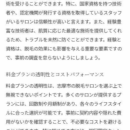
術を受けることができます。特に、国家資格を持つ技術
志摩市の脱毛サロンで提供される最新技術
者や、認定機関が発行する資格を取得しているスタッフ
レーザー脱毛と光脱毛の違い
がいるサロンは信頼性が高いと言えます。また、経験豊
最先端の無痛脱毛技術
富な技術者は、肌質に応じた最適な施術を提供してくれ
短時間で効果を実感できる方法
るため、トラブルを未然に防ぐことができます。経験と
環境に配慮したエコフレンドリーな技術
資格は、脱毛の効果にも影響を与える重要な要素ですの
脱毛と同時にスキンケアができる技術
で、事前の調査を怠らないようにしましょう。
次世代の脱毛技術を体験
料金プランの透明性とコストパフォーマンス
ライフスタイルに合った脱毛プランの見つけ方
料金プランの透明性は、志摩市の脱毛サロンを選ぶ上で
仕事と両立できるプランの選び方
無視できないポイントです。多くのサロンが提供するプ
旅行やイベントに合わせたプランニング
ランには、回数制や月額制があり、各々のライフスタイ
忙しい方におすすめの効率的なプラン
ルに合った選択が可能です。事前に契約内容や隠れた費
長期契約と短期契約のメリット比較
用がないかを確認することで、不必要なコストを避ける
プライベートに応じたサロン選び