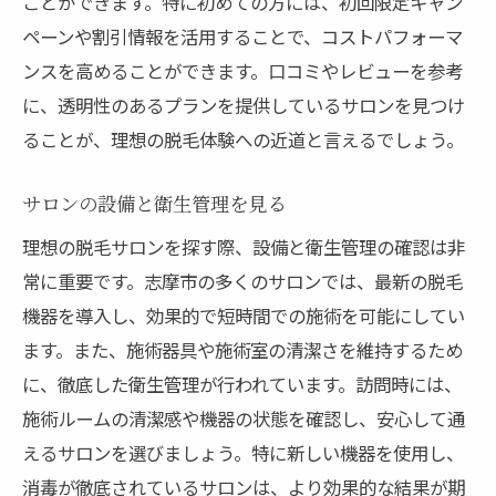
ことができます。特に初めての方には、初回限定キャン
柔軟なスケジュール調整が可能なプラン
ペーンや割引情報を活用することで、コストパフォーマ
理想の脱毛体験を志摩市で手に入れる方法
ンスを高めることができます。口コミやレビューを参考
に、透明性のあるプランを提供しているサロンを見つけ
初回カウンセリングでの重要ポイント
ることが、理想の脱毛体験への近道と言えるでしょう。
サロンスタッフとのコミュニケーションの
コツ
サロンの設備と衛生管理を見る
脱毛後のアフターケア方法
理想の脱毛サロンを探す際、設備と衛生管理の確認は非
プラン変更や追加オプションの相談方法
常に重要です。志摩市の多くのサロンでは、最新の脱毛
サロン訪問時に注意したい服装
機器を導入し、効果的で短時間での施術を可能にしてい
自宅でのセルフケアを併用する利点
ます。また、施術器具や施術室の清潔さを維持するため
に、徹底した衛生管理が行われています。訪問時には、
施術ルームの清潔感や機器の状態を確認し、安心して通
えるサロンを選びましょう。特に新しい機器を使用し、
消毒が徹底されているサロンは、より効果的な結果が期