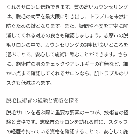
事前調査で確認すべきポイント
くれるサロンは信頼できます。質の高いカウンセリング
カウンセリングで聞くべき質問
は、脱毛の効果を最大限に引き出し、トラブルを未然に
防ぐための鍵となります。また、疑問や不安を丁寧に解
契約前に確認する条件
消してくれる対応の良さも確認しましょう。志摩市の脱
アフターケアの重要性
毛サロンの中で、カウンセリングの評判が良いところを
友人や同僚からのおすすめを活用
選ぶことで、安心して施術に臨むことができます。さら
自分に合った脱毛プランを見極める
に、施術前の肌のチェックやアレルギーの有無など、細
脱毛で実現する美肌への第一歩とは？
かい点まで確認してくれるサロンなら、肌トラブルのリ
脱毛が肌に与えるプラスの影響
スクも低減されます。
自信を持って肌を見せるために
脱毛技術者の経験と資格を探る
脱毛による時短効果とメリット
長期的な肌改善の実感
脱毛サロンを選ぶ際に重要な要素の一つが、技術者の経
験と資格です。志摩市のサロンを訪れる前に、スタッフ
美容のプロが語る脱毛の利点
の経歴や持っている資格を確認することで、安心して施
美肌を保つための生活習慣