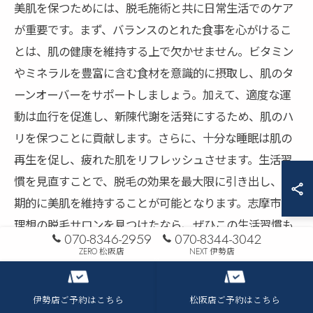
美肌を保つためには、脱毛施術と共に日常生活でのケア
が重要です。まず、バランスのとれた食事を心がけるこ
とは、肌の健康を維持する上で欠かせません。ビタミン
やミネラルを豊富に含む食材を意識的に摂取し、肌のタ
ーンオーバーをサポートしましょう。加えて、適度な運
動は血行を促進し、新陳代謝を活発にするため、肌のハ
リを保つことに貢献します。さらに、十分な睡眠は肌の
再生を促し、疲れた肌をリフレッシュさせます。生活習
慣を見直すことで、脱毛の効果を最大限に引き出し、長
期的に美肌を維持することが可能となります。志摩市で
理想の脱毛サロンを見つけたなら、ぜひこの生活習慣も
070-8346-2959
070-8344-3042
取り入れて、美肌への道をさらにスムーズに進みましょ
ZERO 松阪店
NEXT 伊勢店
う。
伊勢店ご予約はこちら
松阪店ご予約はこちら