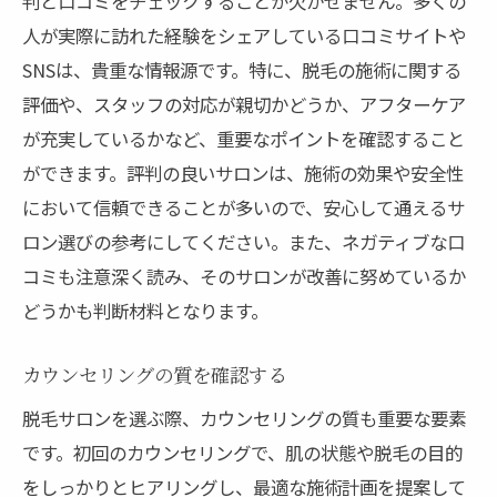
判と口コミをチェックすることが欠かせません。多くの
肌トラブルを避けるための注意点
人が実際に訪れた経験をシェアしている口コミサイトや
脱毛後のスキンケアが重要な理由
SNSは、貴重な情報源です。特に、脱毛の施術に関する
アレルギー反応を防ぐための方法
評価や、スタッフの対応が親切かどうか、アフターケア
肌を守るための最新技術
が充実しているかなど、重要なポイントを確認すること
志摩市でおすすめの脱毛サロン3選
ができます。評判の良いサロンは、施術の効果や安全性
地域密着型のアットホームなサロン
において信頼できることが多いので、安心して通えるサ
ロン選びの参考にしてください。また、ネガティブな口
高評価の技術を持つサロン
コミも注意深く読み、そのサロンが改善に努めているか
最新設備を備えたサロン
どうかも判断材料となります。
カスタマイズプランが豊富なサロン
安心のアフターケアを提供するサロン
カウンセリングの質を確認する
口コミで話題の人気サロン
脱毛サロンを選ぶ際、カウンセリングの質も重要な要素
脱毛サロン選びで失敗しないためのチェックリ
です。初回のカウンセリングで、肌の状態や脱毛の目的
スト
をしっかりとヒアリングし、最適な施術計画を提案して