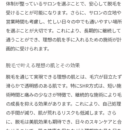
体制が整っているサロンを選ぶことで、安心して脱毛を
敏感肌の方のためのアドバイス
受けることが可能になります。さらに、サロンの立地や
理想の肌を手に入れるための脱毛最新技術の紹
営業時間も考慮し、忙しい日々の中でも通いやすい場所
介
を選ぶことが大切です。これにより、長期的に継続して
最新技術で叶える美肌の秘密
通うことができ、理想の肌を手に入れるための施術が計
効果的な脱毛計画の立て方
画的に受けられます。
新技術を取り入れたサロンの実力
理想の肌を作るための第一歩
脱毛で叶える理想の肌とその効果
技術革新がもたらす未来の脱毛
脱毛を通じて実現できる理想の肌とは、毛穴が目立たず
脱毛における新しい常識を知る
滑らかで透明感のある肌です。特にSHR方式は、短い施
術時間と痛みの少なさが特徴で、継続的な施術により毛
松阪市で脱毛を始めるなら知っておきたい３つ
の成長を抑える効果があります。これにより、自己処理
のポイント
の手間が減り、肌が荒れるリスクも低減します。さら
脱毛サロン選びの基準とは
に、脱毛は美肌効果も期待でき、日々のスキンケアと合
地元ならではのサービスを活用する