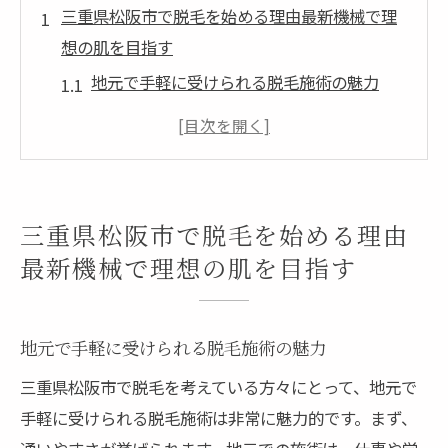
三重県松阪市で脱毛を始める理由最新機械で理
想の肌を目指す
地元で手軽に受けられる脱毛施術の魅力
最新機械がもたらす脱毛の効果と安全性
松阪市での脱毛サロン選びのポイント
脱毛で叶える理想の肌とその効果
松阪市の脱毛事情とその進化
三重県松阪市で脱毛を始める理由
女性に人気の理由はここにある
最新機械で理想の肌を目指す
痛みを軽減したSHR方式の魅力敏感肌でも安心
の脱毛法
地元で手軽に受けられる脱毛施術の魅力
SHR方式とは？その基本原理を理解する
三重県松阪市で脱毛を考えている方々にとって、地元で
痛みの少ない施術でリラックス脱毛
手軽に受けられる脱毛施術は非常に魅力的です。まず、
敏感肌に優しい理由とその効果