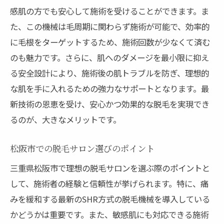
最新技術で実現する高い安全性
感肌の方でも安心して施術を受けることができます。ま
施術効果を最大化するためのポイント
た、この機械は毛周期に関わらず施術が可能で、効率的
に毛根をターゲットするため、施術回数が少なくて済む
安全に配慮した脱毛マシンの選び方
のも魅力です。さらに、肌へのダメージを最小限に抑え
効果を実感できる理由とは
る安全設計により、施術後の肌トラブルを防ぎ、理想的
技術が進化した脱毛の実際
な肌を手に入れるための強力なサポートとなります。最
安心して通えるサロンの特徴
新技術の恩恵を受け、安心かつ効果的な脱毛を実現でき
敏感肌の方必見！松阪市で安心の脱毛を体験す
るのが、大きなメリットです。
る
敏感肌でも安心な脱毛施術の選び方
松阪市での脱毛サロン選びのポイント
肌に優しい脱毛法の紹介
三重県松阪市で理想の脱毛サロンを選ぶ際のポイントと
サロン選びで失敗しないために
して、施術者の経験と信頼性が挙げられます。特に、痛
敏感肌への配慮が行き届いた施術
みを緩和する最新のSHR方式の脱毛機械を導入している
かどうかは重要です。また、敏感肌にも対応できる施術
安心して始められる脱毛のステップ