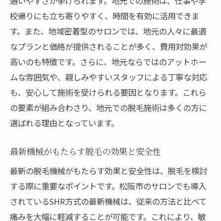
通いやすさが挙げられます。地元での施術は、仕事や学
SHR方式が脱毛体験を変える
校帰りにも立ち寄りやすく、時間を有効に活用できま
肌トラブルを防ぐための技術
す。また、地域密着型のサロンでは、地元の人々に最適
従来の脱毛法との違いを知る
なプランと価格が提供されることが多く、費用対効果が
忙しい日常にぴったり短時間施術で通いやすい
高いのも特徴です。さらに、地元ならではのアットホー
プラン
ムな雰囲気や、親しみやすいスタッフによる丁寧な対応
時短で美肌を手に入れる新常識
も、安心して施術を受けられる要因となります。これら
の要素が組み合わさり、地元での脱毛施術は多くの方に
短時間で効果を実感する秘訣
選ばれる理由となっています。
忙しい方におすすめの予約プラン
効率的な施術が可能になる理由
最新機械がもたらす脱毛の効果と安全性
ライフスタイルに合わせた通い方
最新の脱毛機械がもたらす効果と安全性は、脱毛を検討
短時間施術のメリットとその背景
する際に重要なポイントです。松阪市のサロンでも導入
最新技術を駆使した安全性と効果抜群の脱毛施
されているSHR方式の最新機械は、従来の方法と比べて
術
痛みを大幅に軽減することが可能です。これにより、敏