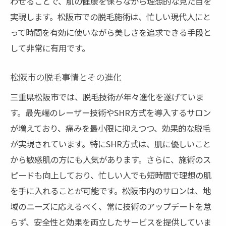
わせることで、肌の健康を保ちながら理想的な見た目を
施術前に知っておくべき注意点
実現します。松阪市での脱毛施術は、忙しい現代人にと
脱毛を成功させるための秘訣
って時間を有効に使いながら美しさを追求できる手段と
松阪市の脱毛事情理解の重要性
して非常に有用です。
効果的な脱毛のために心掛けること
松阪市の脱毛事情とその進化
男性も注目全身脱毛から部分脱毛まで豊富なメ
ニュー
三重県松阪市では、脱毛技術が年々進化を遂げていま
男性に人気の脱毛メニューとは
す。最先端のレーザー技術やSHR方式を導入するサロン
が増えており、痛みを最小限に抑えつつ、効果的な脱毛
全身脱毛で自信を持てる肌へ
が実現されています。特にSHR方式は、肌に優しいこと
部分脱毛がもたらすメリット
から敏感肌の方にも人気があります。さらに、施術のス
男性の脱毛ニーズとその変化
ピードも向上しており、忙しい人でも短時間で理想の肌
脱毛がもたらす新しいライフスタイル
を手に入れることが可能です。松阪市内のサロンは、地
多様なニーズに応えるサロンの実力
域のニーズに応えるべく、常に技術のアップデートを怠
らず、安全性と効果を両立したサービスを提供していま