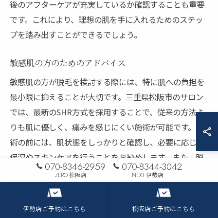
後のアフターケアが充実しているか確認することも重要
です。これにより、理想の肌を手に入れるためのステッ
プを踏み出すことができるでしょう。
敏感肌の方のためのアドバイス
敏感肌の方が脱毛を検討する際には、特に肌への負担を
最小限に抑えることが大切です。三重県松阪市のサロン
では、最新のSHR方式を採用することで、従来の方法よ
りも肌に優しく、痛みを感じにくい施術が可能です。施
術の前には、肌状態をしっかりと確認し、必要に応じて
保湿やスキンケアを行うことをお勧めします。また、脱
070-8346-2959
070-8344-3042
毛後の肌は非常に敏感になっているため、紫外線対策や
ZERO 松阪店
NEXT 伊勢店
保湿ケアを怠らないようにしましょう。サロンのスタッ
フに相談することで、個々の肌質に合ったアフターケア
伊勢店ご予約はこちら
松阪店ご予約はこちら
の方法を教えてもらうことができます。これにより、施