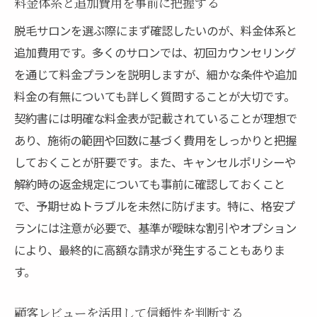
料金体系と追加費用を事前に把握する
スタッフの対応と雰囲気の重要性
脱毛サロンを選ぶ際にまず確認したいのが、料金体系と
衛生管理の徹底度をチェック
追加費用です。多くのサロンでは、初回カウンセリング
長期的な美しさを手に入れるための脱毛サロン
を通じて料金プランを説明しますが、細かな条件や追加
の選び方
料金の有無についても詳しく質問することが大切です。
持続的な効果を得るための施術頻度
契約書には明確な料金表が記載されていることが理想で
定期的なカウンセリングの実施
あり、施術の範囲や回数に基づく費用をしっかりと把握
パーソナライズされたケアの提供
しておくことが肝要です。また、キャンセルポリシーや
長期契約のメリットとデメリット
解約時の返金規定についても事前に確認しておくこと
季節に応じたケアの必要性
で、予期せぬトラブルを未然に防げます。特に、格安プ
ランには注意が必要で、基準が曖昧な割引やオプション
肌の変化に対する対応力
により、最終的に高額な請求が発生することもありま
脱毛を検討する際に知っておきたいサロンの特
す。
徴
最新技術を取り入れた施術内容
顧客レビューを活用して信頼性を判断する