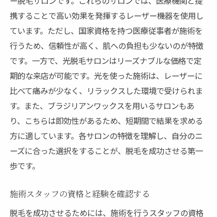
ー脱毛サロンです。これらのサロンでは、医療機関と提
敏感肌向けの特別なケアを提供するサロン
携することで高い効果を発揮するレーザー機器を使用し
トライアルプランを利用して適性を確認す
ています。ただし、国家資格を持つ医療従事者が施術を
る
行うため、信頼性が高く、肌への負担も少ないのが特徴
安全な機材と技術を使用しているか
です。一方で、光脱毛サロンはリーズナブルな価格で定
三重県伊勢市での理想の脱毛体験を実現する方
期的な来店が可能です。光を使った施術は、レーザーに
法
比べて痛みが少なく、リラックスした環境で受けられま
施術前の準備と心構え
す。また、ブラジリアンワックスを用いるサロンもあ
り、こちらは即効性があるため、短期間で結果を求める
スケジュールに合わせた通いやすさ
方に適しています。各サロンの特徴を理解し、自分のニ
個別プランの提案を受けるメリット
ーズに合った選択をすることが、脱毛を成功させる第一
施術中のリラックス方法と環境
歩です。
効果を最大化するためのアドバイス
定期的なフォローアップの重要性
施術スタッフの資格と経験を確認する
初めての脱毛で失敗しないための重要なステッ
脱毛を成功させるためには、施術を行うスタッフの資格