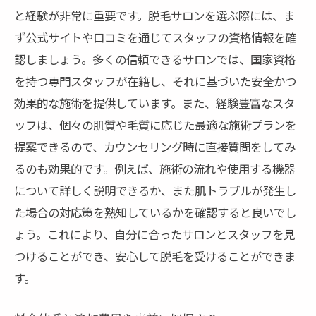
プ
と経験が非常に重要です。脱毛サロンを選ぶ際には、ま
初回カウンセリングでの質問内容
ず公式サイトや口コミを通じてスタッフの資格情報を確
目標とする脱毛範囲の明確化
認しましょう。多くの信頼できるサロンでは、国家資格
を持つ専門スタッフが在籍し、それに基づいた安全かつ
施術頻度と期間の計画を立てる
効果的な施術を提供しています。また、経験豊富なスタ
予算に合わせたプラン選びのコツ
ッフは、個々の肌質や毛質に応じた最適な施術プランを
家族や友人の体験談を参考にする
提案できるので、カウンセリング時に直接質問をしてみ
自分に合ったサロンの見極め方
るのも効果的です。例えば、施術の流れや使用する機器
肌に優しい脱毛サロンを選ぶためのチェックリ
について詳しく説明できるか、また肌トラブルが発生し
スト
た場合の対応策を熟知しているかを確認すると良いでし
使用機材の種類と評価
ょう。これにより、自分に合ったサロンとスタッフを見
化学薬品の使用状況を確認する
つけることができ、安心して脱毛を受けることができま
施術後の肌の状態を想定する
す。
定期的なメンテナンスの提供