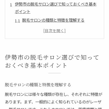
伊勢市の脱毛サロン選びで知っておくべき基本
ポイント
脱毛サロンの種類と特徴を理解する
施術スタッフの資格と経験を確認する
料金体系と追加費用を事前に把握する
顧客レビューを活用して信頼性を判断する
カウンセリングでの確認事項を整理する
伊勢市の脱毛サロン選びで知って
サロンの立地とアクセスの便利さ
おくべき基本ポイント
脱毛で肌トラブルを防ぐためのサロン選びの秘
訣
脱毛サロンの種類と特徴を理解する
肌質に合った脱毛方法を選ぶ
脱毛サロンには様々な種類が存在し、それぞれに特徴が
アフターケアの充実度を確認する
あります。まず、一般的によく知られているのがレーザ
施術前後の注意点を把握する