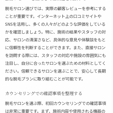
プライベート空間の確保
脱毛サロン選びでは、実際の顧客レビューを参考にする
トレンドに応じたサービスの提供
ことが重要です。インターネット上の口コミサイトや
予約の取りやすさと柔軟性
SNSを活用し、多くの人々がどのような評価をしている
アフターサービスの充実度
かを確認しましょう。特に、施術の結果やスタッフの対
契約内容と解約条件を確認
応、サロンの清潔さなど、具体的な意見や体験談をもと
理想の肌を手に入れるために押さえておくべき
に信頼性を判断することができます。また、直接サロン
脱毛情報
を訪問する際には、スタッフの対応や施設の雰囲気にも
注目し、自分に合ったサロンを選ぶための材料としてく
日常生活での注意事項
ださい。信頼できるサロンを選ぶことで、安心して長期
効果を高めるための自己ケア
的な脱毛プランに取り組むことが可能です。
サロン選びの際の参考情報
成功談や失敗談から学ぶ
カウンセリングでの確認事項を整理する
各種脱毛方式の比較
脱毛サロンを選ぶ際、初回カウンセリングでの確認事項
サロン選びでの最新トレンド
は非常に重要です。まず、施術内容や使用される機器の