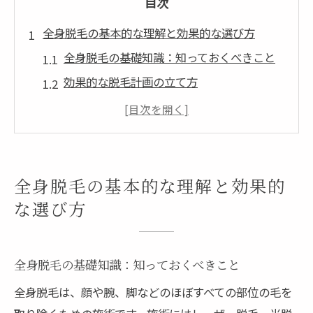
目次
全身脱毛の基本的な理解と効果的な選び方
全身脱毛の基礎知識：知っておくべきこと
効果的な脱毛計画の立て方
脱毛サロンの選び方のポイント
料金体系とサービスの比較方法
全身脱毛の施術の流れと準備
施術後のアフターケアと注意事項
全身脱毛の基本的な理解と効果的
自分に合った脱毛プランを選ぶための重要なポ
な選び方
イント
肌質に適した脱毛方法の選択
全身脱毛の基礎知識：知っておくべきこと
脱毛プラン選びで考慮すべきライフスタイ
全身脱毛は、顔や腕、脚などのほぼすべての部位の毛を
ル