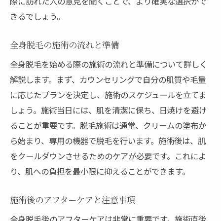
際に訪れた人の意見を聞くことで、より確実な選択がで
ライフスタイルに合わせた脱毛プランの決定法
きるでしょう。
忙しい方のための効率的なプラン
全身脱毛の施術の流れと準備
旅行好きのための脱毛スケジュール
全身脱毛を始める際の施術の流れと準備について詳しく
運動習慣に合わせた脱毛方法
解説します。まず、カウンセリングで自分の肌質や毛量
長期出張者におすすめのプラン
に応じたプランを決定し、施術のスケジュールを立てま
家庭と仕事を両立するための選択
しょう。施術当日には、肌を清潔に保ち、日焼けを避け
プラン選びでストレスを減らす方法
ることが重要です。脱毛施術は通常、クリームの塗布か
ら始まり、専用の機器で脱毛を行います。施術後は、肌
をクールダウンさせるためのケアが必要です。これによ
り、肌への負担を最小限に抑えることができます。
施術後のアフターケアと注意事項
全身脱毛後のアフターケアは非常に重要です。施術直後