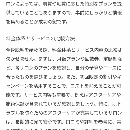
ロンによっては、肌質や毛質に応じた特別なプランを提
理想の肌を実現するためのプラン
供していることもありますので、事前にしっかりと情報
自宅でのケアとサロン施術の併用法
を集めることが成功の鍵です。
肌の健康を保つための生活習慣
効果的なスキンケア商品の選び方
料金体系とサービスの比較方法
日常の紫外線対策とその重要性
全身脱毛を始める際、料金体系とサービス内容の比較は
長期的な美容目標の設定方法
欠かせません。まずは、月額プランや回数券、定額制な
ど、各サロンのプランを確認し、自分の予算やニーズに
肌質に応じた脱毛方法の適切な選択
合ったものを選びましょう。また、初回限定の割引やキ
敏感肌に適した脱毛方法とは
ャンペーンを活用することで、コストを抑えることが可
乾燥肌対策と脱毛のポイント
能です。サービス内容も重要で、例えばアフターケアや
オイリー肌向けの脱毛アプローチ
施術保証が含まれているか確認しましょう。特に、肌ト
肌トラブルを防ぐための選択基準
ラブルを防ぐためのアフターケアが充実しているサロン
アレルギー体質の方への脱毛提案
は、長期的に見て安心です。口コミや評判を参考に、実
肌質改善と脱毛の相乗効果