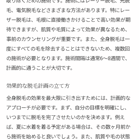
取り除くための施術です。施術にはレーザー脱毛、光脱
効果的な脱毛スケジュールの組み方
毛、電気脱毛などさまざまな方法があります。特にレー
カウンセリングで確認すべき質問事項
ザー脱毛は、毛根に直接働きかけることで高い効果が期
サロンの口コミと実績の重要性
待できますが、肌質や毛質によって効果が異なるため、
予算に応じた最適なプランの見つけ方
事前のカウンセリングが重要です。また、全身脱毛は一
最新の脱毛技術とその効果的な活用法
度にすべての毛を除去することはできないため、複数回
最新機器による脱毛技術の進化
の施術が必要となります。施術間隔は通常6〜8週間で、
計画的に通うことが大切です。
光脱毛とレーザー脱毛の違い
最適な技術を選ぶための比較ポイント
効果的な脱毛計画の立て方
脱毛技術の安全性と効果
全身脱毛の効果を最大限に引き出すためには、計画的な
各技術による肌への影響と対策
アプローチが必要です。まず、自分の目標を明確にし、
技術革新がもたらす未来の脱毛
いつまでに脱毛を完了させたいのかを決めます。例え
全身脱毛の種類とそれぞれの利点について
ば、夏に水着を着る予定がある場合は、その数ヶ月前か
全身脱毛と部分脱毛の違い
ら施術を始めると良いでしょう。また、肌質や毛の状態