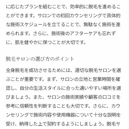
各部位別の脱毛の利点
に応じたプランを組むことで、効率的に脱毛を進めるこ
とができます。サロンでの初回カウンセリングで具体的
脱毛の目的に応じた種類の選び方
な施術スケジュールを立てることで、無駄なく施術を進
部分脱毛のメリットとデメリット
められます。さらに、施術後のアフターケアも忘れず
全身脱毛を選ぶ際の注意点
に、肌を健やかに保つことが大切です。
脱毛効果を高める方法とその利点
満足のいく脱毛結果を得るためのステップ
脱毛サロンの選び方のポイント
施術前の準備と注意点
全身脱毛を成功させるためには、適切な脱毛サロンを選
施術後の適切なケア方法
ぶことが重要です。まず、サロンの立地と営業時間を確
施術効果を最大化するための方法
認し、自分の生活スタイルに合った通いやすい場所を選
トラブルを避けるための対策
びましょう。また、サロンの施術実績や顧客の口コミを
参考に信頼性を判断することも大切です。さらに、カウ
サロンとのコミュニケーションの重要性
ンセリングで施術内容や使用機器について十分な説明を
長期間にわたる計画の立て方
受け、納得した上で契約するようにしましょう。脱毛サ
理想の肌を目指すための全身脱毛のヒント