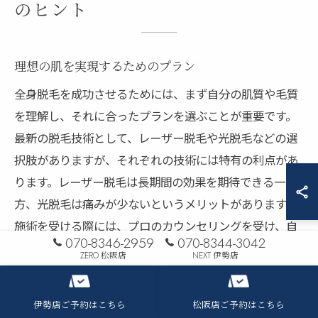
のヒント
理想の肌を実現するためのプラン
全身脱毛を成功させるためには、まず自分の肌質や毛質
を理解し、それに合ったプランを選ぶことが重要です。
最新の脱毛技術として、レーザー脱毛や光脱毛などの選
択肢がありますが、それぞれの技術には特有の利点があ
ります。レーザー脱毛は長期間の効果を期待できる一
方、光脱毛は痛みが少ないというメリットがあります。
施術を受ける際には、プロのカウンセリングを受け、自
070-8346-2959
070-8344-3042
分に最適なプランを見つけ出すことが大切です。さら
ZERO 松阪店
NEXT 伊勢店
に、定期的な施術と適切なアフターケアを行うことで、
理想の肌を長期間維持することが可能となります。
伊勢店ご予約はこちら
松阪店ご予約はこちら