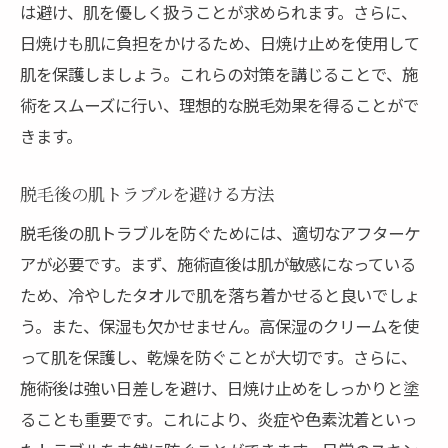
は避け、肌を優しく扱うことが求められます。さらに、
全身脱毛を成功させるための事前準備と心構え
日焼けも肌に負担をかけるため、日焼け止めを使用して
施術前に避けるべき生活習慣
肌を保護しましょう。これらの対策を講じることで、施
肌を保湿するための効果的な方法
術をスムーズに行い、理想的な脱毛効果を得ることがで
脱毛前の食事で気をつけるポイント
きます。
心身のリラックスを促す準備
脱毛後の肌トラブルを避ける方法
施術当日の注意事項と準備物
長期的な視点での脱毛計画の立て方
脱毛後の肌トラブルを防ぐためには、適切なアフターケ
アが必要です。まず、施術直後は肌が敏感になっている
明和町の脱毛サロンでの施術体験を快適にする
ため、冷やしたタオルで肌を落ち着かせると良いでしょ
秘訣
う。また、保湿も欠かせません。高保湿のクリームを使
施術中の痛みを軽減するテクニック
って肌を保護し、乾燥を防ぐことが大切です。さらに、
快適な施術を受けるための服装選び
施術後は強い日差しを避け、日焼け止めをしっかりと塗
施術前に行うべきリラックス方法
ることも重要です。これにより、炎症や色素沈着といっ
施術後の肌ケアで快適さを保つ