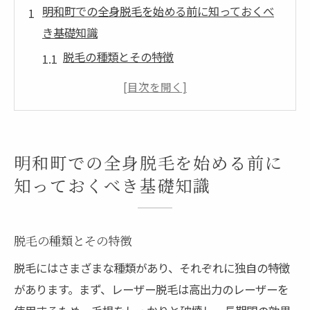
明和町での全身脱毛を始める前に知っておくべ
き基礎知識
脱毛の種類とその特徴
全身脱毛の効果と期間
施術前の肌ケアの重要性
脱毛後の肌トラブルを避ける方法
明和町での脱毛サロンの選び方
明和町での全身脱毛を始める前に
初めての脱毛における不安を解消する方法
知っておくべき基礎知識
全身脱毛におけるサロン選びの重要性とそのポ
イント
脱毛の種類とその特徴
口コミから分かるサロンの信頼性
脱毛にはさまざまな種類があり、それぞれに独自の特徴
価格設定とコストパフォーマンスの比較方
があります。まず、レーザー脱毛は高出力のレーザーを
法