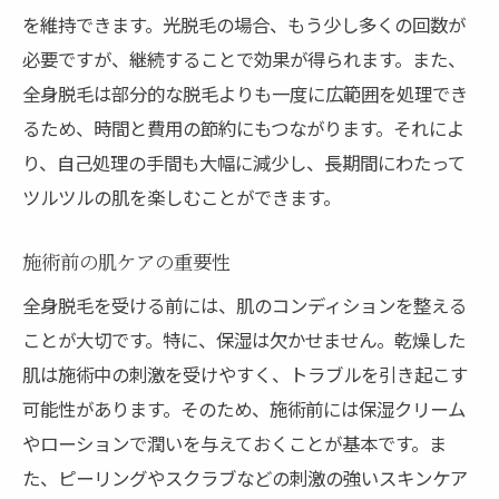
顧客満足度の高いサロンのサービス
を維持できます。光脱毛の場合、もう少し多くの回数が
必要ですが、継続することで効果が得られます。また、
リピーターが多いサロンの魅力
全身脱毛は部分的な脱毛よりも一度に広範囲を処理でき
最新技術を導入するサロンのメリット
るため、時間と費用の節約にもつながります。それによ
スタッフの接客態度が好評な理由
り、自己処理の手間も大幅に減少し、長期間にわたって
価格だけで選ばない賢い選び方
ツルツルの肌を楽しむことができます。
アフターケアが充実した脱毛サロンを見つける
方法
施術前の肌ケアの重要性
無料カウンセリングで確認すべきケア内容
全身脱毛を受ける前には、肌のコンディションを整える
サロンによるアフターケアの違い
ことが大切です。特に、保湿は欠かせません。乾燥した
炎症を防ぐための適切なケア方法
肌は施術中の刺激を受けやすく、トラブルを引き起こす
アフターケア用品の提供を確認する
可能性があります。そのため、施術前には保湿クリーム
やローションで潤いを与えておくことが基本です。ま
施術後フォローの有無とその内容
た、ピーリングやスクラブなどの刺激の強いスキンケア
万が一のトラブル対応について質問する