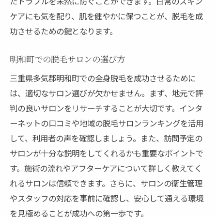
たトラブルを未然に防ぐことができます。日常のスキン
スタッフとのコミュニケーションのコツ
ケアにも気を配り、肌を健やかに保つことが、脱毛を成
事前の情報収集が施術体験を左右する
功させるための鍵となります。
理想の脱毛体験を実現するためのサロン選びの
明和町での脱毛サロンの選び方
コツ
自分に合ったプランを見つける方法
三重県多気郡明和町での全身脱毛を成功させるために
は、適切なサロン選びが欠かせません。まず、地元で評
サロンの雰囲気が施術に与える影響
判の良いサロンをリサーチすることが大切です。インタ
複数のサロンを比較する際のポイント
ーネットの口コミや地域の脱毛サロンランキングを活用
お試しプランでサロンの対応を確認
して、利用者の声を確認しましょう。また、訪問予定の
長期契約前に確認すべき重要事項
サロンが十分な説明をしてくれるかも重要なポイントで
口コミと実体験を活かした選び方
す。施術の流れやアフターケアについて詳しく教えてく
れるサロンは信頼できます。さらに、サロンの衛生管理
やスタッフの対応を事前に確認し、安心して通える環境
を見極めることが成功への第一歩です。