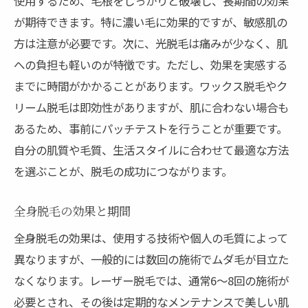
使用するため、毛根をしっかりと破壊し、長期間の効果
施術スタッフの技術力を見極める方法
が期待できます。特に濃い毛に効果的ですが、敏感肌の
サロンの衛生管理をチェックする方法
方は注意が必要です。次に、光脱毛は痛みが少なく、肌
予約の取りやすさと通いやすさの確認
への負担も軽いのが特徴です。ただし、効果を実感する
アフターサービスの充実度を評価する
までに時間がかかることがあります。ワックス脱毛やク
肌質に合わせた脱毛プランの選び方と注意点
リーム脱毛は即効性がありますが、肌に合わない場合も
敏感肌に優しい脱毛プランの選び方
あるため、事前にパッチテストを行うことが重要です。
自分の肌質や毛質、生活スタイルに合わせて最適な方法
乾燥肌向けの施術後ケア方法
を選ぶことが、脱毛の成功につながります。
肌タイプ別の脱毛効果の違い
アレルギー体質の人が注意すべき点
全身脱毛の効果と期間
肌トーンに合わせたレーザーの選択肢
全身脱毛の効果は、使用する技術や個人の毛質によって
カウンセリングでの重要な質問事項
異なりますが、一般的には数回の施術でムダ毛が目立た
明和町で評判の高い優良脱毛サロンの特徴
なくなります。レーザー脱毛では、通常6〜8回の施術が
地域での評判を得るサロンの条件
必要とされ、その後は定期的なメンテナンスで美しい肌