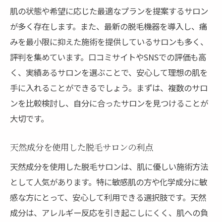
カウンセリング後のフォローアップ内容
肌の状態や希望に応じた最適なプランを提案するサロン
三重県での脱毛体験：個別の肌タイプに合った
が多く存在します。また、最新の脱毛機器を導入し、痛
施術を探す
みを最小限に抑えた施術を提供しているサロンも多く、
肌タイプ別おすすめ施術方法
評判を集めています。口コミサイトやSNSでの評価も高
三重県での施術実績に基づくサロン選び
く、実績あるサロンを選ぶことで、安心して理想の肌を
手に入れることができるでしょう。まずは、複数のサロ
実際の体験談に基づく施術効果の比較
ンを比較検討し、自分に合ったサロンを見つけることが
特定の肌トラブルに対応するサロン
大切です。
個別カスタマイズの施術プラン
三重県で人気の脱毛プランの紹介
天然成分を使用した脱毛サロンの利点
痛みを軽減する最新技術を持つ三重県の脱毛サ
天然成分を使用した脱毛サロンは、肌に優しい施術方法
ロン
として人気があります。特に敏感肌の方や化学成分に敏
最新技術導入サロンの一覧
感な方にとって、安心して利用できる選択肢です。天然
痛みを最小限に抑える技術の秘密
成分は、アレルギー反応を引き起こしにくく、肌への負