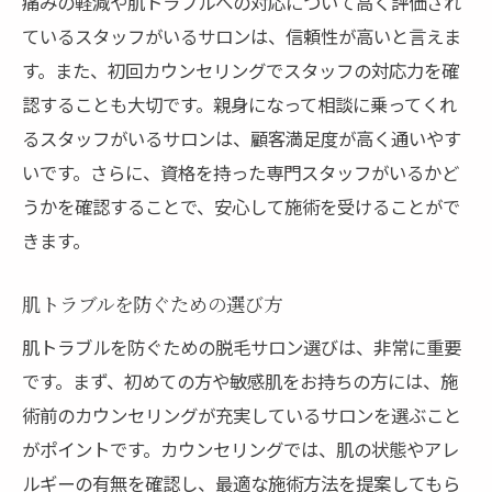
痛みの軽減や肌トラブルへの対応について高く評価され
ポイント
ているスタッフがいるサロンは、信頼性が高いと言えま
口コミから見る信頼性の高いサロン
す。また、初回カウンセリングでスタッフの対応力を確
利用者の声から選ぶサロンの特徴
認することも大切です。親身になって相談に乗ってくれ
三重県で高評価を得ているサロン一覧
るスタッフがいるサロンは、顧客満足度が高く通いやす
リピーターの多いサロンの魅力
いです。さらに、資格を持った専門スタッフがいるかど
口コミサイトの上手な活用法
うかを確認することで、安心して施術を受けることがで
実際の体験者が語るサロンの実態
きます。
理想の肌を手に入れるための三重県脱毛サロン
肌トラブルを防ぐための選び方
情報
三重県のサロンで得られる理想の効果
肌トラブルを防ぐための脱毛サロン選びは、非常に重要
です。まず、初めての方や敏感肌をお持ちの方には、施
施術前後のビフォーアフター
術前のカウンセリングが充実しているサロンを選ぶこと
理想の肌を目指すためのサロン選び
がポイントです。カウンセリングでは、肌の状態やアレ
成功事例をもとにしたサロン選びのコツ
ルギーの有無を確認し、最適な施術方法を提案してもら