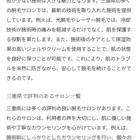
担が少ない施術は大きな魅力となります。三重県の多く
刺激の少ない施術技術の紹介
の脱毛サロンでは、最新の技術を取り入れた施術を提供
口コミから見る安心サロンの選定基準
しています。例えば、光脱毛やレーザー脱毛では、冷却
三重県のデリケート肌向け脱毛サロンリス
技術が施術時の痛みを軽減するだけでなく、肌を保護す
ト
る役割を果たします。また、施術後のケアとして保湿効
アレルギー対応の化粧品を使用するサロン
果の高いジェルやクリームを使用することで、肌の状態
脱毛サロンのカウンセリングサービスの重要性
を良好に保つことが可能です。これにより、肌のトラブ
と選び方
ルを未然に防ぎながら、安心して脱毛を続けることがで
初回カウンセリングで確認すべきポイント
きるのです。
パーソナライズされた施術プランの立て方
三重県で評判のあるサロン一覧
肌診断が可能なサロンの探し方
三重県には多くの評判の良い脱毛サロンがあります。こ
信頼できるカウンセリングを受けるための
れらのサロンは、利用者の声を大切にし、肌に優しい施
チェックリスト
術や丁寧なカウンセリングを心がけています。例えば、
無料カウンセリングのメリット
施術前にしっかりとしたカウンセリングを行い、個々の