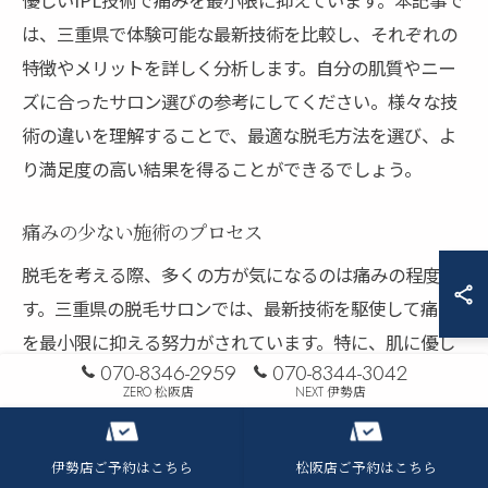
は、三重県で体験可能な最新技術を比較し、それぞれの
特徴やメリットを詳しく分析します。自分の肌質やニー
ズに合ったサロン選びの参考にしてください。様々な技
術の違いを理解することで、最適な脱毛方法を選び、よ
り満足度の高い結果を得ることができるでしょう。
痛みの少ない施術のプロセス
脱毛を考える際、多くの方が気になるのは痛みの程度で
す。三重県の脱毛サロンでは、最新技術を駆使して痛み
を最小限に抑える努力がされています。特に、肌に優し
070-8346-2959
070-8344-3042
い施術を提供するために、冷却機能付きの機器が導入さ
ZERO 松阪店
NEXT 伊勢店
れています。これにより、肌を冷却しながら毛根に働き
かけることができ、施術中の不快感を軽減します。ま
伊勢店ご予約はこちら
松阪店ご予約はこちら
た、施術前には詳細なカウンセリングが行われ、肌の状