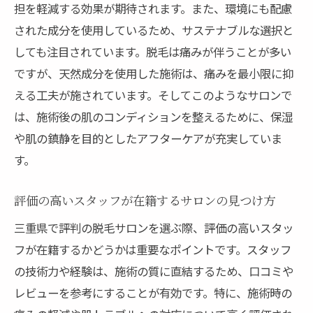
レーザー脱毛の進化とその効果
担を軽減する効果が期待されます。また、環境にも配慮
三重県で体験できる最新技術の比較
された成分を使用しているため、サステナブルな選択と
しても注目されています。脱毛は痛みが伴うことが多い
痛みの少ない施術のプロセス
ですが、天然成分を使用した施術は、痛みを最小限に抑
技術の進化による脱毛の未来
える工夫が施されています。そしてこのようなサロンで
アフターケアが充実した三重県のおすすめ脱毛
は、施術後の肌のコンディションを整えるために、保湿
サロン
や肌の鎮静を目的としたアフターケアが充実していま
施術後のケア内容の比較
す。
アフターケアで選ばれるサロンの特徴
肌を守るためのアフターケアの重要性
評価の高いスタッフが在籍するサロンの見つけ方
サロンごとのアフターケアプログラム
三重県で評判の脱毛サロンを選ぶ際、評価の高いスタッ
施術後の肌ケア製品の紹介
フが在籍するかどうかは重要なポイントです。スタッフ
長期間の美肌を保つためのアフターケア
の技術力や経験は、施術の質に直結するため、口コミや
レビューを参考にすることが有効です。特に、施術時の
口コミで評判の良い三重県の脱毛サロンを選ぶ