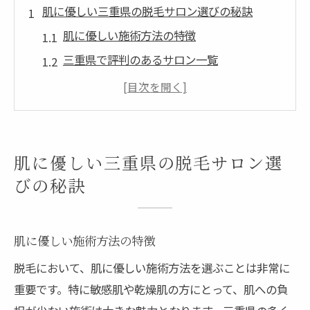
肌に優しい三重県の脱毛サロン選びの秘訣
肌に優しい施術方法の特徴
三重県で評判のあるサロン一覧
天然成分を使用した脱毛サロンの利点
評価の高いスタッフが在籍するサロンの見
つけ方
肌トラブルを防ぐための選び方
肌に優しい三重県の脱毛サロン選
施術後のケアが充実しているサロンを選ぶ
びの秘訣
理由
デリケートな肌でも安心の脱毛サロンの見つけ
肌に優しい施術方法の特徴
方
脱毛において、肌に優しい施術方法を選ぶことは非常に
敏感肌に適した脱毛方法とは
重要です。特に敏感肌や乾燥肌の方にとって、肌への負
肌診断を行うサロンの選び方