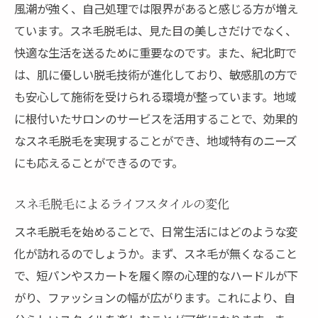
風潮が強く、自己処理では限界があると感じる方が増え
スネ毛脱毛で得られる快適さ清潔感を手に入れ
ています。スネ毛脱毛は、見た目の美しさだけでなく、
る方法
快適な生活を送るために重要なのです。また、紀北町で
スネ毛脱毛で得る清潔感の重要性
は、肌に優しい脱毛技術が進化しており、敏感肌の方で
快適な日常生活への影響
も安心して施術を受けられる環境が整っています。地域
清潔感を保つための脱毛戦略
に根付いたサロンのサービスを活用することで、効果的
美容と健康を両立させる脱毛法
なスネ毛脱毛を実現することができ、地域特有のニーズ
脱毛後の日々のケア方法
にも応えることができるのです。
男性のためのスネ毛脱毛ガイド
スネ毛脱毛によるライフスタイルの変化
脱毛後のアフターケア肌を守るための重要なス
スネ毛脱毛を始めることで、日常生活にはどのような変
テップ
化が訪れるのでしょうか。まず、スネ毛が無くなること
アフターケアの基本とその重要性
で、短パンやスカートを履く際の心理的なハードルが下
肌を守るためのケア製品紹介
がり、ファッションの幅が広がります。これにより、自
施術後の肌トラブル対策