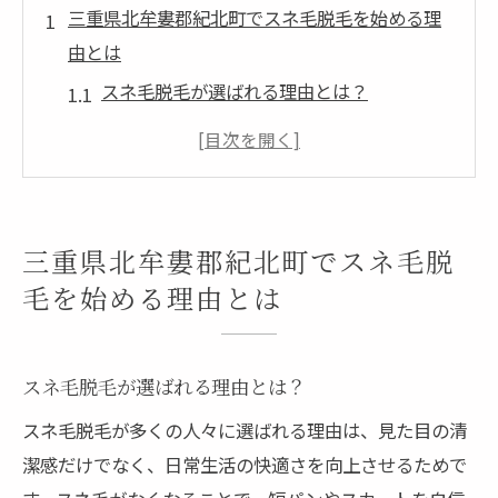
三重県北牟婁郡紀北町でスネ毛脱毛を始める理
由とは
スネ毛脱毛が選ばれる理由とは？
紀北町でのスネ毛脱毛の需要増加背景
地域特性に応じたスネ毛脱毛の重要性
スネ毛脱毛によるライフスタイルの変化
肌に優しい脱毛方法の必要性
三重県北牟婁郡紀北町でスネ毛脱
スネ毛脱毛を始めるタイミング
毛を始める理由とは
脱毛サロン選びのポイント紀北町で最適な場所
を探す
スネ毛脱毛が選ばれる理由とは？
失敗しないサロン選びのコツ
スネ毛脱毛が多くの人々に選ばれる理由は、見た目の清
紀北町での信頼できるサロンの特徴
潔感だけでなく、日常生活の快適さを向上させるためで
サロン選びで重視したい条件とは