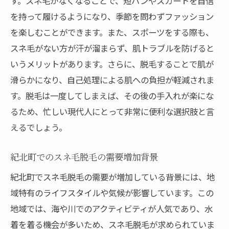
す。スネ毛がなくなることで、短パンやスカートを自信
口コミから見るおすすめサロン情報
を持って履けるようになり、季節を問わずファッション
料金とサービスを比較して選ぶ
を楽しむことができます。また、スポーツをする際も、
初めての方におすすめのサロン紹介
スネ毛がない方が汗が溜まらず、肌トラブルを防げると
スネ毛脱毛のメリットを徹底解説時間と手間の
いうメリットがあります。さらに、脱毛することで肌が
節約術
滑らかになり、自己処理による肌への負担が軽減されま
スネ毛脱毛で得られる利便性とは
す。脱毛は一度してしまえば、その後の手入れが楽にな
るため、忙しい現代人にとって非常に便利な選択肢と言
時間を有効活用するための脱毛術
えるでしょう。
自己処理 vs プロの施術の違い
肌への負担が少ない脱毛方法
紀北町でのスネ毛脱毛の需要増加背景
脱毛後のケアが楽になる理由
紀北町でスネ毛脱毛の需要が増加している背景には、地
経済的負担を抑える脱毛プラン
域特有のライフスタイルや気候が影響しています。この
脱毛施術の流れとスムーズに進めるための準備
地域では、海や川でのアクティビティが人気であり、水
予約から施術までのステップ解説
着を着る機会が多いため、スネ毛脱毛が求められていま