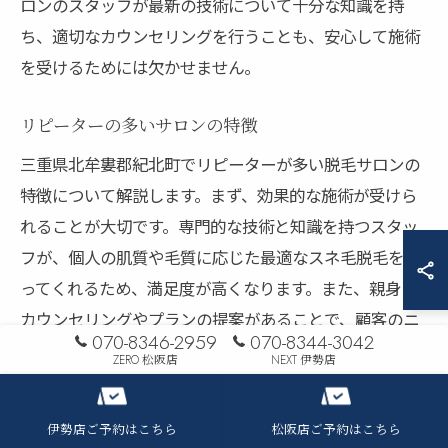
ロンのスタッフが最新の技術について十分な知識を持
ち、適切なカウンセリングを行うことも、安心して施術
を受けるためには欠かせません。
リピーターの多いサロンの特徴
三重県北牟婁郡紀北町でリピーターが多い脱毛サロンの
特徴について解説します。まず、効果的な施術が受けら
れることが大切です。専門的な技術と知識を持つスタッ
フが、個人の肌質や毛質に応じた最適なスネ毛脱毛を行
ってくれるため、満足度が高くなります。また、親身な
カウンセリングやプランの提案があることで、顧客のニ
070-8346-2959
070-8344-3042
ーズに応えることができるのも重要です。さらに、清潔
ZERO 松阪店
NEXT 伊勢店
で安心感を与える環境づくりもポイントです。これらの
要素が整っているサロンは、自然とリピーターが増えま
伊勢店ご予約はこちら
松阪店ご予約はこちら
す。脱毛を始める方にとって、信頼できるサロン選びは