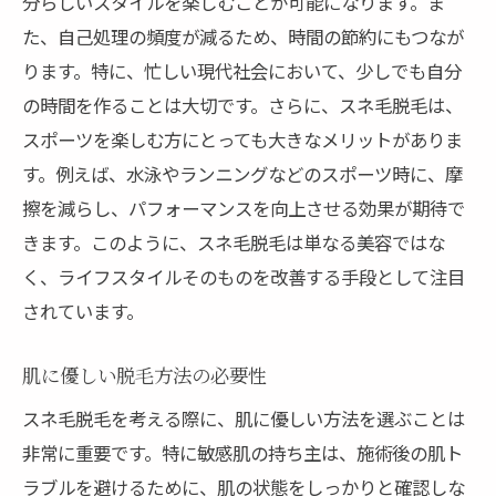
分らしいスタイルを楽しむことが可能になります。ま
アフターケアで差をつける方法
た、自己処理の頻度が減るため、時間の節約にもつなが
日常生活で気をつけるポイント
ります。特に、忙しい現代社会において、少しでも自分
肌を美しく保つための習慣
の時間を作ることは大切です。さらに、スネ毛脱毛は、
脱毛で新しい自分を発見紀北町で第一歩を踏み
スポーツを楽しむ方にとっても大きなメリットがありま
出そう
す。例えば、水泳やランニングなどのスポーツ時に、摩
擦を減らし、パフォーマンスを向上させる効果が期待で
脱毛がもたらす新たな自信とは
きます。このように、スネ毛脱毛は単なる美容ではな
紀北町で変わる自分を楽しむ
く、ライフスタイルそのものを改善する手段として注目
新たな自分を見つけるための脱毛体験
されています。
脱毛で広がる可能性と挑戦
自分磨きの第一歩、脱毛の魅力
肌に優しい脱毛方法の必要性
人生を豊かにする脱毛のすすめ
スネ毛脱毛を考える際に、肌に優しい方法を選ぶことは
非常に重要です。特に敏感肌の持ち主は、施術後の肌ト
ラブルを避けるために、肌の状態をしっかりと確認しな