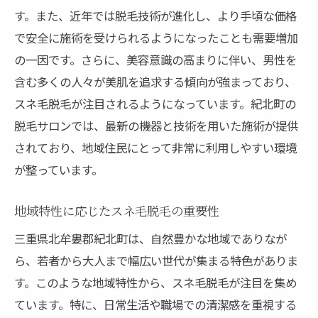
カウンセリングで確認すべきポイント
す。また、近年では脱毛技術が進化し、より手頃な価格
で安全に施術を受けられるようになったことも需要増加
施術前に行うべき準備とは
の一因です。さらに、美容意識の高まりに伴い、男性を
施術中に注意したいこと
含む多くの人々が美肌を追求する傾向が強まっており、
スムーズな施術のためのアドバイス
スネ毛脱毛が注目されるようになっています。紀北町の
初めての脱毛施術体験談
脱毛サロンでは、最新の機器と技術を用いた施術が提供
紀北町でおすすめの脱毛サロン肌に優しい施術
されており、地域住民にとって非常に利用しやすい環境
を求めて
が整っています。
肌に優しい施術を提供するサロン紹介
紀北町の人気サロンの選び方
地域特性に応じたスネ毛脱毛の重要性
肌タイプに応じたサロン選びのポイント
三重県北牟婁郡紀北町は、自然豊かな地域でありなが
サロンの最新技術をチェック
ら、若者から大人まで幅広い世代が集まる特色がありま
す。このような地域特性から、スネ毛脱毛が注目を集め
リピーターの多いサロンの特徴
ています。特に、日常生活や職場での清潔感を重視する
地元で評判の良いサロンリスト