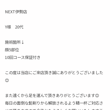
NEXT伊勢店
Y様 20代
施術箇所↓
顔5部位
10回コース保証付き
この度は当店にご来店頂き誠にありがとうございました
😊
また遠くから足を運んで頂きありがとうございます😊
毎日の面倒な髭剃りから解放されるよう精一杯ご対応さ