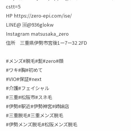
cstt=5
HP https://zero-epi.com/ise/
LINE@ 🆔@936glokw
Instagram matsusaka_zero
住所 三重県伊勢市宮後1ー7ー32 2FD
#メンズ#脱毛#髭#zero#顔
#ワキ#胸#初めて
#VIO#保証#next
#介護#フェイシャル
#三重#松阪市#スネ毛
#伊勢#駅近#伊勢神宮#姉妹店
#三重脱毛#三重メンズ脱毛
#伊勢メンズ脱毛#松阪メンズ脱毛