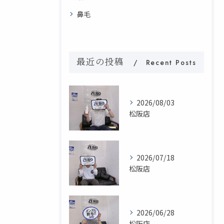
鼻毛
最近の投稿
Recent Posts
2026/08/03
松阪店
2026/07/18
松阪店
2026/06/28
松阪店