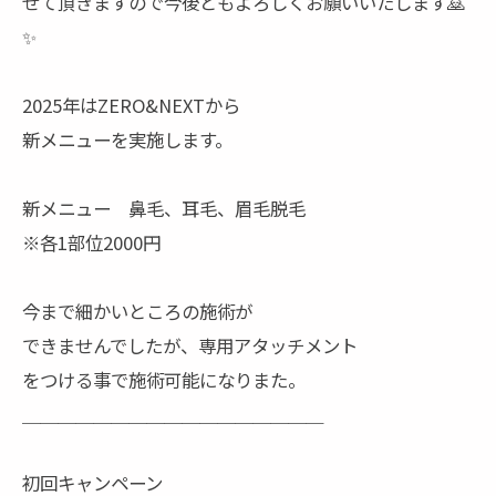
せて頂きますので今後ともよろしくお願いいたします🙇
✨
2025年はZERO&NEXTから
新メニューを実施します。
新メニュー 鼻毛、耳毛、眉毛脱毛
※各1部位2000円
今まで細かいところの施術が
できませんでしたが、専用アタッチメント
をつける事で施術可能になりまた。
＿＿＿＿＿＿＿＿＿＿＿＿＿＿＿＿＿
初回キャンペーン