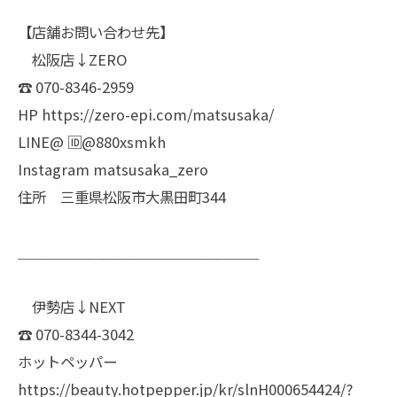
【店舗お問い合わせ先】
松阪店↓ZERO
☎︎ 070-8346-2959
HP https://zero-epi.com/matsusaka/
LINE@ 🆔@880xsmkh
Instagram matsusaka_zero
住所 三重県松阪市大黒田町344
＿＿＿＿＿＿＿＿＿＿＿＿＿＿＿＿＿
伊勢店↓NEXT
☎︎ 070-8344-3042
ホットペッパー
https://beauty.hotpepper.jp/kr/slnH000654424/?