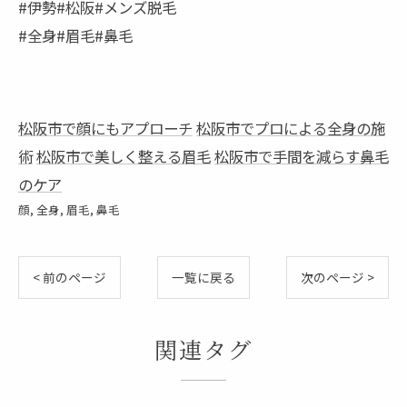
#伊勢#松阪#メンズ脱毛
#全身#眉毛#鼻毛
松阪市で顔にもアプローチ
松阪市でプロによる全身の施
術
松阪市で美しく整える眉毛
松阪市で手間を減らす鼻毛
のケア
顔
全身
眉毛
鼻毛
< 前のページ
一覧に戻る
次のページ >
関連タグ