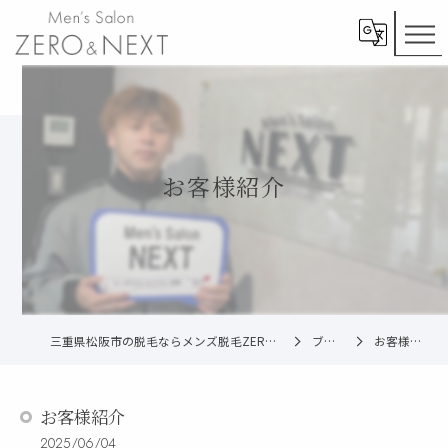
お客様紹介
三重県松阪市の脱毛ならメンズ脱毛ZERO松阪店
ブログ
お客様紹介
お客様紹介
2025/06/04