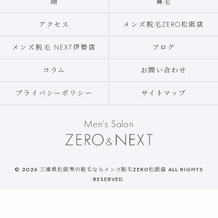
顔
鼻毛
アクセス
メンズ脱毛ZERO松阪店
メンズ脱毛 NEXT伊勢店
ブログ
コラム
お問い合わせ
プライバシーポリシー
サイトマップ
© 2026 三重県松阪市の脱毛ならメンズ脱毛ZERO松阪店 ALL RIGHTS
RESERVED.